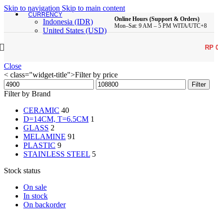
Skip to navigation
Skip to main content
CURRENCY
Online Hours (Support & Orders)
Indonesia (IDR)
Mon–Sat: 9 AM – 5 PM WITA/UTC+8
United States (USD)
RP
Close
< class="widget-title">Filter by price
Min
Max
Filter
price
price
Filter by Brand
CERAMIC
40
D=14CM, T=6.5CM
1
GLASS
2
MELAMINE
91
PLASTIC
9
STAINLESS STEEL
5
Stock status
On sale
In stock
On backorder