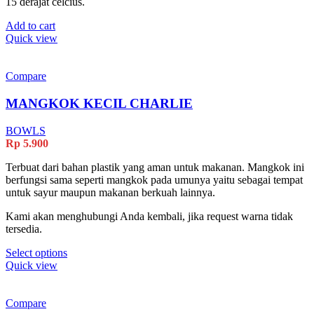
15 derajat celcius.
Add to cart
Quick view
Compare
MANGKOK KECIL CHARLIE
BOWLS
Rp
5.900
Terbuat dari bahan plastik yang aman untuk makanan. Mangkok ini
berfungsi sama seperti mangkok pada umunya yaitu sebagai tempat
untuk sayur maupun makanan berkuah lainnya.
Kami akan menghubungi Anda kembali, jika request warna tidak
tersedia.
This
Select options
product
Quick view
has
multiple
variants.
Compare