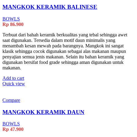
The
options
MANGKOK KERAMIK BALINESE
may
be
BOWLS
chosen
Rp
86.900
on
the
Terbuat dari bahah keramik berkualitas yang tebal sehingga awet
product
saat digunakan. Tersedia dalam motif daun minimalis yang
page
menambah kesan mewah pada barangnya. Mangkok ini sangat
klasik sehingga cocok digunakan sebagai alas makanan maupun
penyajian semua jenis makanan. Selain itu bahan keramik yang
digunakan bersifat food grade sehingga aman digunakan untuk
makanan.
Add to cart
Quick view
Compare
MANGKOK KERAMIK DAUN
BOWLS
Rp
47.900