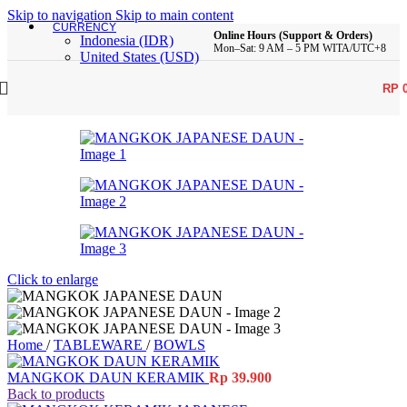
Skip to navigation
Skip to main content
CURRENCY
Online Hours (Support & Orders)
Indonesia (IDR)
Mon–Sat: 9 AM – 5 PM WITA/UTC+8
United States (USD)
RP
Click to enlarge
Home
/
TABLEWARE
/
BOWLS
MANGKOK DAUN KERAMIK
Rp
39.900
Back to products