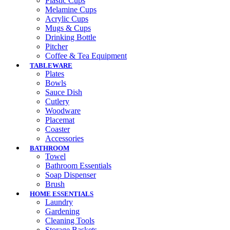
Plastic Cups
Melamine Cups
Acrylic Cups
Mugs & Cups
Drinking Bottle
Pitcher
Coffee & Tea Equipment
TABLEWARE
Plates
Bowls
Sauce Dish
Cutlery
Woodware
Placemat
Coaster
Accessories
BATHROOM
Towel
Bathroom Essentials
Soap Dispenser
Brush
HOME ESSENTIALS
Laundry
Gardening
Cleaning Tools
Storage Baskets