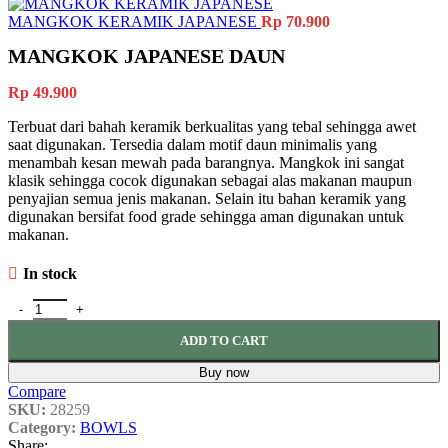
MANGKOK KERAMIK JAPANESE
Rp
70.900
MANGKOK JAPANESE DAUN
Rp
49.900
Terbuat dari bahah keramik berkualitas yang tebal sehingga awet
saat digunakan. Tersedia dalam motif daun minimalis yang
menambah kesan mewah pada barangnya. Mangkok ini sangat
klasik sehingga cocok digunakan sebagai alas makanan maupun
penyajian semua jenis makanan. Selain itu bahan keramik yang
digunakan bersifat food grade sehingga aman digunakan untuk
makanan.
In stock
MANGKOK JAPANESE DAUN quantity
ADD TO CART
Buy now
Compare
SKU:
28259
Category:
BOWLS
Share: