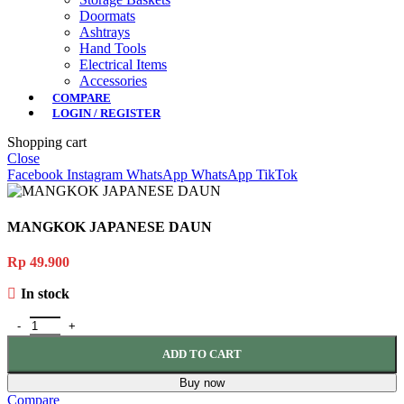
Doormats
Ashtrays
Hand Tools
Electrical Items
Accessories
COMPARE
LOGIN / REGISTER
Shopping cart
Close
Facebook
Instagram
WhatsApp
WhatsApp
TikTok
MANGKOK JAPANESE DAUN
Rp
49.900
In stock
MANGKOK JAPANESE DAUN quantity
ADD TO CART
Buy now
Compare