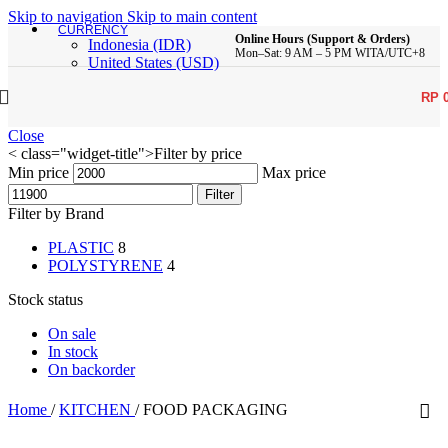
Skip to navigation
Skip to main content
CURRENCY
Online Hours (Support & Orders)
Indonesia (IDR)
Mon–Sat: 9 AM – 5 PM WITA/UTC+8
United States (USD)
RP
Close
< class="widget-title">Filter by price
Min price
Max price
Filter
Filter by Brand
PLASTIC
8
POLYSTYRENE
4
Stock status
On sale
In stock
On backorder
Home
/
KITCHEN
/
FOOD PACKAGING