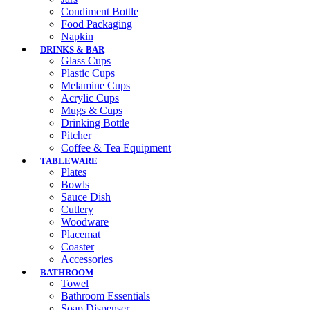
Condiment Bottle
Food Packaging
Napkin
DRINKS & BAR
Glass Cups
Plastic Cups
Melamine Cups
Acrylic Cups
Mugs & Cups
Drinking Bottle
Pitcher
Coffee & Tea Equipment
TABLEWARE
Plates
Bowls
Sauce Dish
Cutlery
Woodware
Placemat
Coaster
Accessories
BATHROOM
Towel
Bathroom Essentials
Soap Dispenser