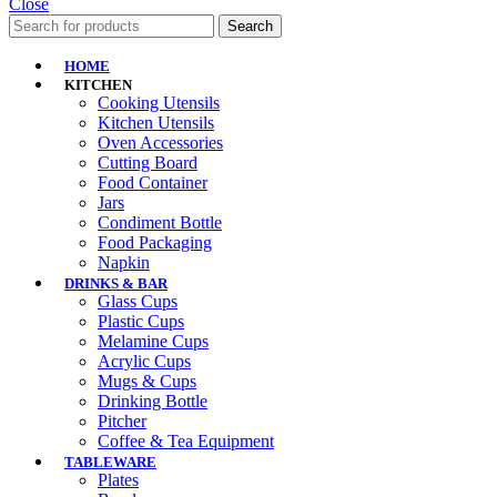
Close
Search
HOME
KITCHEN
Cooking Utensils
Kitchen Utensils
Oven Accessories
Cutting Board
Food Container
Jars
Condiment Bottle
Food Packaging
Napkin
DRINKS & BAR
Glass Cups
Plastic Cups
Melamine Cups
Acrylic Cups
Mugs & Cups
Drinking Bottle
Pitcher
Coffee & Tea Equipment
TABLEWARE
Plates