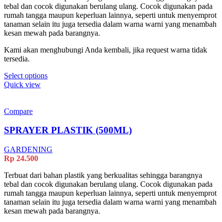
tebal dan cocok digunakan berulang ulang. Cocok digunakan pada
rumah tangga maupun keperluan lainnya, seperti untuk menyemprot
tanaman selain itu juga tersedia dalam warna warni yang menambah
kesan mewah pada barangnya.
Kami akan menghubungi Anda kembali, jika request warna tidak
tersedia.
This
Select options
product
Quick view
has
multiple
variants.
Compare
The
options
SPRAYER PLASTIK (500ML)
may
be
GARDENING
chosen
Rp
24.500
on
the
Terbuat dari bahan plastik yang berkualitas sehingga barangnya
product
tebal dan cocok digunakan berulang ulang. Cocok digunakan pada
page
rumah tangga maupun keperluan lainnya, seperti untuk menyemprot
tanaman selain itu juga tersedia dalam warna warni yang menambah
kesan mewah pada barangnya.