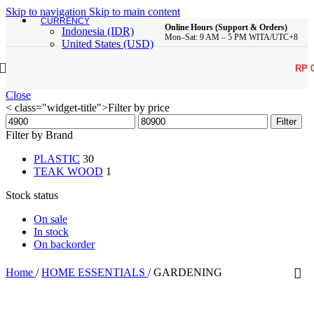
Skip to navigation
Skip to main content
CURRENCY
Online Hours (Support & Orders)
Indonesia (IDR)
Mon–Sat: 9 AM – 5 PM WITA/UTC+8
United States (USD)
RP
Close
< class="widget-title">Filter by price
Min
Max
Filter
price
price
Filter by Brand
PLASTIC
30
TEAK WOOD
1
Stock status
On sale
In stock
On backorder
Home
/
HOME ESSENTIALS
/
GARDENING