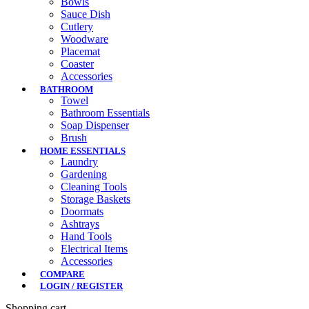
Bowls
Sauce Dish
Cutlery
Woodware
Placemat
Coaster
Accessories
BATHROOM
Towel
Bathroom Essentials
Soap Dispenser
Brush
HOME ESSENTIALS
Laundry
Gardening
Cleaning Tools
Storage Baskets
Doormats
Ashtrays
Hand Tools
Electrical Items
Accessories
COMPARE
LOGIN / REGISTER
Shopping cart