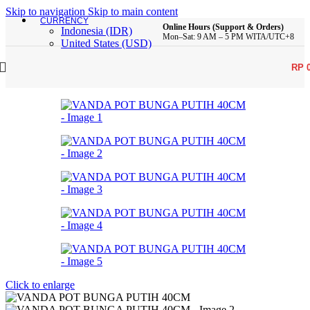
Skip to navigation
Skip to main content
CURRENCY
Online Hours (Support & Orders)
Indonesia (IDR)
Mon–Sat: 9 AM – 5 PM WITA/UTC+8
United States (USD)
RP
Click to enlarge