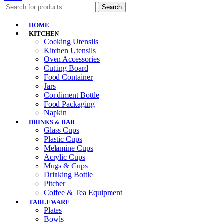
Search
HOME
KITCHEN
Cooking Utensils
Kitchen Utensils
Oven Accessories
Cutting Board
Food Container
Jars
Condiment Bottle
Food Packaging
Napkin
DRINKS & BAR
Glass Cups
Plastic Cups
Melamine Cups
Acrylic Cups
Mugs & Cups
Drinking Bottle
Pitcher
Coffee & Tea Equipment
TABLEWARE
Plates
Bowls