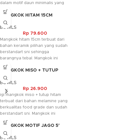
dalam motif daun minimalis yang
menambah kesan mewah pada
MANGKOK HITAM 15CM
barangnya. Mangkok ini sangat
klasik sehingga cocok digunakan
BOWLS
sebagai alas makanan maupun
Rp
79.600
penyajian semua jenis makanan.
Mangkok hitam 15cm terbuat dari
Selain itu bahan keramik yang
bahan keramik pilihan yang sudah
digunakan bersifat food grade
berstandart sni sehingga
sehingga aman digunakan untuk
barangnya tebal. Mangkok ini
makanan.
tersedia dalam warna hitam kilap
MANGKOK MISO + TUTUP
yang menambah kesan elegant
HITAM
pada barangnya.
BOWLS
Rp
26.900
igi mangkok miso + tutup hitam
terbuat dari bahan melamine yang
berkualitas food grade dan sudah
berstandart sni. Mangkok ini
biasanya digunakan sebagai
MANGKOK MOTIF JAGO 5′
tempat saus ataupun sambal dan
tutupnya bisa digunakan sebagai
BOWLS
lepek.