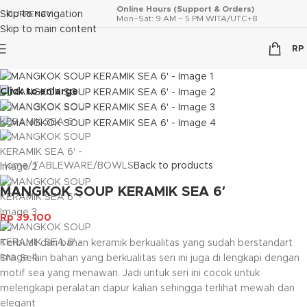
Online Hours (Support & Orders)
Skip to navigation
CURRENCY
Mon–Sat: 9 AM – 5 PM WITA/UTC+8
Skip to main content
RP
Click to enlarge
Home
/
TABLEWARE
/
BOWLS
Back to products
MANGKOK SOUP KERAMIK SEA 6′
Rp
39.100
Terbuat dari bahan keramik berkualitas yang sudah berstandart
SNI. Selain bahan yang berkualitas seri ini juga di lengkapi dengan
motif sea yang menawan. Jadi untuk seri ini cocok untuk
melengkapi peralatan dapur kalian sehingga terlihat mewah dan
elegant