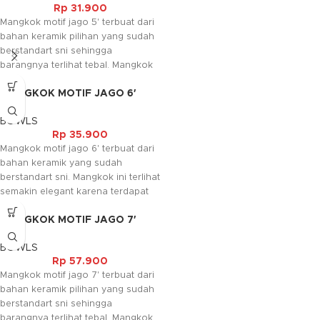
Rp
31.900
Mangkok motif jago 5' terbuat dari
bahan keramik pilihan yang sudah
berstandart sni sehingga
barangnya terlihat tebal. Mangkok
ini tersedia motif ayam jago yang
MANGKOK MOTIF JAGO 6′
memperindah tambilan barangnya.
Kami akan menghubungi Anda
BOWLS
kembali, jika request warna tidak
Rp
35.900
tersedia.
Mangkok motif jago 6' terbuat dari
bahan keramik yang sudah
berstandart sni. Mangkok ini terlihat
semakin elegant karena terdapat
motif ayam jago pada barangnya.
MANGKOK MOTIF JAGO 7′
Kami akan menghubungi Anda
kembali, jika request warna tidak
BOWLS
tersedia.
Rp
57.900
Mangkok motif jago 7' terbuat dari
bahan keramik pilihan yang sudah
berstandart sni sehingga
barangnya terlihat tebal. Mangkok