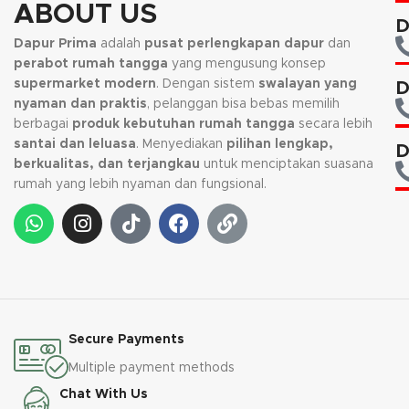
ABOUT US
D
Dapur Prima
adalah
pusat perlengkapan dapur
dan
perabot rumah tangga
yang mengusung konsep
supermarket modern
. Dengan sistem
swalayan yang
D
nyaman dan praktis
, pelanggan bisa bebas memilih
berbagai
produk kebutuhan rumah tangga
secara lebih
santai dan leluasa
. Menyediakan
pilihan lengkap,
D
berkualitas, dan terjangkau
untuk menciptakan suasana
rumah yang lebih nyaman dan fungsional.
Secure Payments
Multiple payment methods
Chat With Us