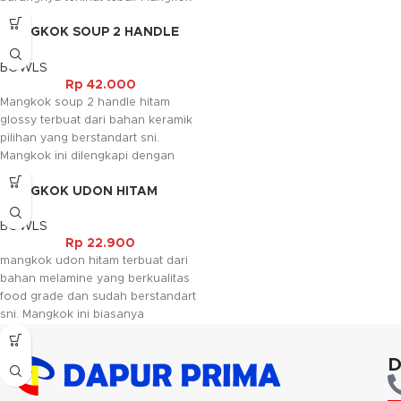
ini tersedia motif ayam jago yang
MANGKOK SOUP 2 HANDLE
memperindah tambilan barangnya.
HITAM GLOSSY
Kami akan menghubungi Anda
BOWLS
kembali, jika request warna tidak
Rp
42.000
tersedia.
Mangkok soup 2 handle hitam
glossy terbuat dari bahan keramik
pilihan yang berstandart sni.
Mangkok ini dilengkapi dengan
tutup dan handle pegangan.
MANGKOK UDON HITAM
Mangkok ini digunakan sebagai
tempat sayur atau soup.
BOWLS
Rp
22.900
mangkok udon hitam terbuat dari
bahan melamine yang berkualitas
food grade dan sudah berstandart
sni. Mangkok ini biasanya
digunakan sebagai tempat mie dan
pada umumnya bisa digunakan
D
untuk jenis makanan apapun.