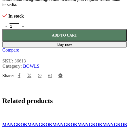
tersedia.
In stock
MANGKOK POLOS 6' quantity
ADD TO CART
Buy now
Compare
SKU:
36613
Category:
BOWLS
Share:
Related products
MANGKOK
MANGKOK
MANGKOK
MANGKOK
MANGKOK