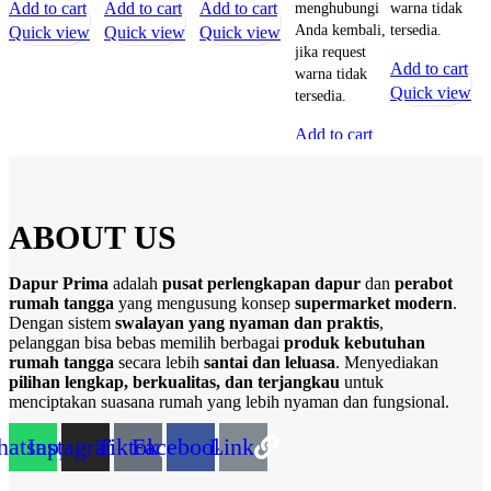
Add to cart
Add to cart
Add to cart
menghubungi
warna tidak
Anda kembali,
tersedia.
Quick view
Quick view
Quick view
jika request
Add to cart
warna tidak
Quick view
tersedia.
Add to cart
Quick view
ABOUT US
Dapur Prima
adalah
pusat perlengkapan dapur
dan
perabot
rumah tangga
yang mengusung konsep
supermarket modern
.
Dengan sistem
swalayan yang nyaman dan praktis
,
pelanggan bisa bebas memilih berbagai
produk kebutuhan
rumah tangga
secara lebih
santai dan leluasa
. Menyediakan
pilihan lengkap, berkualitas, dan terjangkau
untuk
menciptakan suasana rumah yang lebih nyaman dan fungsional.
atsapp
Instagram
Tiktok
Facebook
Link