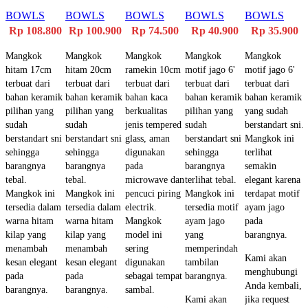
HITAM
HITAM
KACA
MOTIF
MOTIF
BOWLS
BOWLS
BOWLS
BOWLS
BOWLS
17CM
20CM
RAMEKIN
JAGO 6′
JAGO 6′
Rp
108.800
Rp
100.900
Rp
74.500
Rp
40.900
Rp
35.900
10CM
Mangkok
Mangkok
Mangkok
Mangkok
Mangkok
hitam 17cm
hitam 20cm
ramekin 10cm
motif jago 6'
motif jago 6'
terbuat dari
terbuat dari
terbuat dari
terbuat dari
terbuat dari
bahan keramik
bahan keramik
bahan kaca
bahan keramik
bahan keramik
pilihan yang
pilihan yang
berkualitas
pilihan yang
yang sudah
sudah
sudah
jenis tempered
sudah
berstandart sni.
berstandart sni
berstandart sni
glass, aman
berstandart sni
Mangkok ini
sehingga
sehingga
digunakan
sehingga
terlihat
barangnya
barangnya
pada
barangnya
semakin
tebal.
tebal.
microwave dan
terlihat tebal.
elegant karena
Mangkok ini
Mangkok ini
pencuci piring
Mangkok ini
terdapat motif
tersedia dalam
tersedia dalam
electrik.
tersedia motif
ayam jago
warna hitam
warna hitam
Mangkok
ayam jago
pada
kilap yang
kilap yang
model ini
yang
barangnya.
menambah
menambah
sering
memperindah
Kami akan
kesan elegant
kesan elegant
digunakan
tambilan
menghubungi
pada
pada
sebagai tempat
barangnya.
Anda kembali,
barangnya.
barangnya.
sambal.
Kami akan
jika request