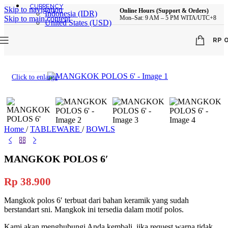
CURRENCY
Skip to navigation
Online Hours (Support & Orders)
Indonesia (IDR)
Skip to main content
Mon–Sat: 9 AM – 5 PM WITA/UTC+8
United States (USD)
RP
Click to enlarge
Home
/
TABLEWARE
/
BOWLS
MANGKOK POLOS 6′
Rp
38.900
Mangkok polos 6′ terbuat dari bahan keramik yang sudah
berstandart sni. Mangkok ini tersedia dalam motif polos.
Kami akan menghubungi Anda kembali, jika request warna tidak