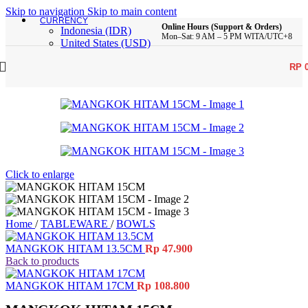
Skip to navigation
Skip to main content
CURRENCY
Online Hours (Support & Orders)
Indonesia (IDR)
Mon–Sat: 9 AM – 5 PM WITA/UTC+8
United States (USD)
RP
Click to enlarge
Home
/
TABLEWARE
/
BOWLS
MANGKOK HITAM 13.5CM
Rp
47.900
Back to products
MANGKOK HITAM 17CM
Rp
108.800