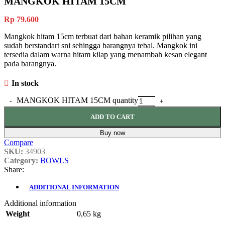
MANGKOK HITAM 15CM
Rp
79.600
Mangkok hitam 15cm terbuat dari bahan keramik pilihan yang
sudah berstandart sni sehingga barangnya tebal. Mangkok ini
tersedia dalam warna hitam kilap yang menambah kesan elegant
pada barangnya.
In stock
MANGKOK HITAM 15CM quantity
ADD TO CART
Buy now
Compare
SKU:
34903
Category:
BOWLS
Share:
ADDITIONAL INFORMATION
Additional information
Weight
0,65 kg