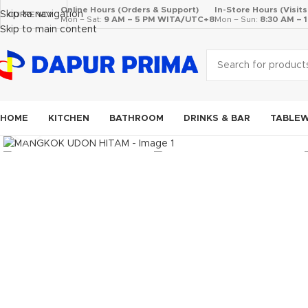
Online Hours (Orders & Support)
In-Store Hours (Visit
Skip to navigation
CURRENCY
Mon – Sat:
9 AM – 5 PM WITA/UTC+8
Mon – Sun:
8:30 AM –
Skip to main content
HOME
KITCHEN
BATHROOM
DRINKS & BAR
TABLE
Click to enlarge