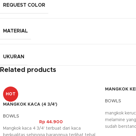
REQUEST COLOR
MATERIAL
UKURAN
Related products
MANGKOK KE
HOT
BOWLS
MANGKOK KACA (4 3/4′)
mangkok kerucu
BOWLS
melamine yang 
Rp
44.900
sudah berstand
Mangkok kaca 4 3/4' terbuat dari kaca
digunakan seb
berkualitas sehingga barangnya terlihat tebal