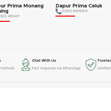
ur Prima Monang
Dapur Prima Celuk
ing
(0361) 8405614
361) 490411​
s
Chat With Us
Trusted
 methods
Fast response via WhatsApp
Verified