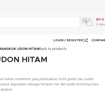
RP
0
0
ite
LOGIN / REGISTER
COMPA
MANGKOK UDON HITAM
Back to products
DON HITAM
ari bahan melamine yang berkualitas food grade dan sudah
biasanya digunakan sebagai tempat mie dan pada umumnya bisa
 apapun.