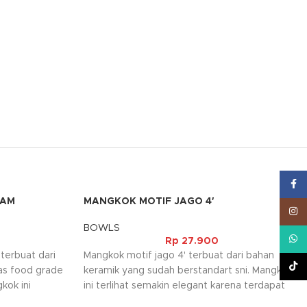
Face
TAM
MANGKOK MOTIF JAGO 4′
Inst
BOWLS
What
Rp
27.900
terbuat dari
Mangkok motif jago 4' terbuat dari bahan
TikT
as food grade
keramik yang sudah berstandart sni. Mangkok
kok ini
ini terlihat semakin elegant karena terdapat
mpat saus
motif ayam jago pada barangnya.