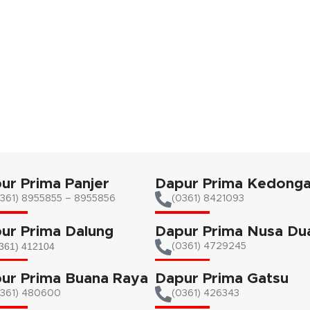
ataupun sambal dan tutupnya b
sebagai lepek.
ur Prima Panjer
Dapur Prima Kedong
361) 8955855 – 8955856​
(0361) 8421093
ur Prima Dalung
Dapur Prima Nusa Du
361) 412104
(0361) 4729245
ur Prima Buana Raya
Dapur Prima Gatsu
0361) 480600
(0361) 426343