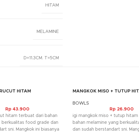
HITAM
MELAMINE
D=11.3CM. T=5CM
RUCUT HITAM
MANGKOK MISO + TUTUP HI
BOWLS
Rp
43.900
Rp
26.900
t hitam terbuat dari bahan
igi mangkok miso + tutup hitam 
berkualitas food grade dan
bahan melamine yang berkualit
art sni. Mangkok ini biasanya
dan sudah berstandart sni. Mang
agai tempat makanan yang
biasanya digunakan sebagai te