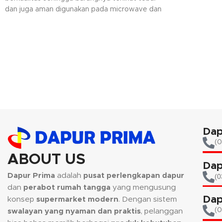
berkuah..
dan juga aman digunakan pada microwave dan
pencuci piring elektrik.
Dap
(0
ABOUT US
Dap
Dapur Prima
adalah
pusat perlengkapan dapur
(0
dan
perabot rumah tangga
yang mengusung
Dap
konsep
supermarket modern
. Dengan sistem
(
swalayan yang nyaman dan praktis
, pelanggan