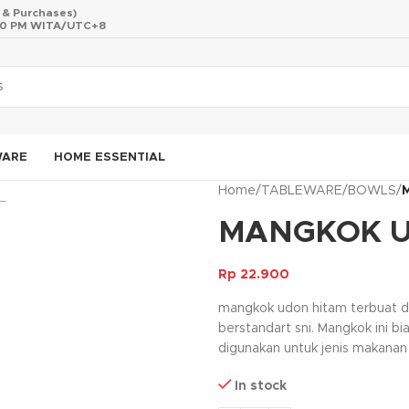
s & Purchases)
 10 PM WITA/UTC+8
WARE
HOME ESSENTIAL
Home
/
TABLEWARE
/
BOWLS
/
MANGKOK U
Rp
22.900
mangkok udon hitam terbuat d
berstandart sni. Mangkok ini 
digunakan untuk jenis makanan
In stock