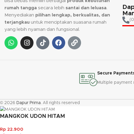
bisa bebas memilih berbagai
produk kebutuhan
Dap
rumah tangga
secara lebih
santai dan leluasa
.
Man
Menyediakan
pilihan lengkap, berkualitas, dan
(0
terjangkau
untuk menciptakan suasana rumah
yang lebih nyaman dan fungsional.
Secure Payment
Multiple payment
© 2026
Dapur Prima
. All rights reserved
MANGKOK UDON HITAM
Rp
22.900