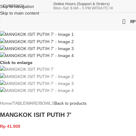
Online Hours (Support & Orders)
Skip to navigation
CURRENCY
Mon–Sat: 9 AM – 5 PM WITA/UTC+8
Skip to main content
RP
Click to enlarge
Home
/
TABLEWARE
/
BOWLS
Back to products
MANGKOK ISIT PUTIH 7′
Rp
41.900