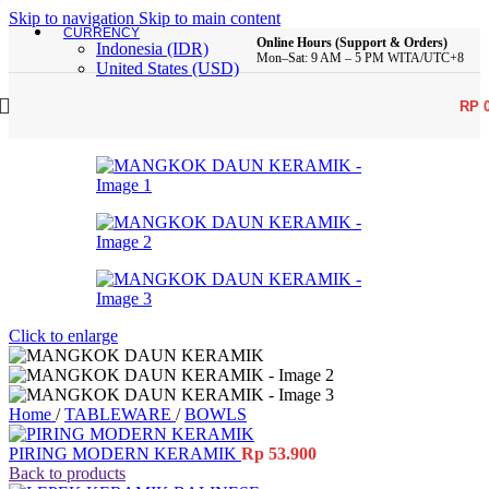
Skip to navigation
Skip to main content
CURRENCY
Online Hours (Support & Orders)
Indonesia (IDR)
Mon–Sat: 9 AM – 5 PM WITA/UTC+8
United States (USD)
RP
Click to enlarge
Home
/
TABLEWARE
/
BOWLS
PIRING MODERN KERAMIK
Rp
53.900
Back to products