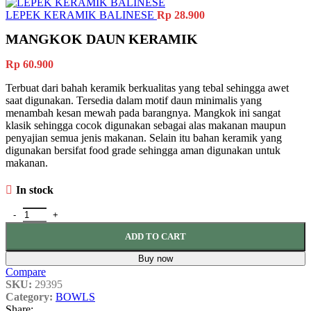
LEPEK KERAMIK BALINESE
Rp
28.900
MANGKOK DAUN KERAMIK
Rp
60.900
Terbuat dari bahah keramik berkualitas yang tebal sehingga awet
saat digunakan. Tersedia dalam motif daun minimalis yang
menambah kesan mewah pada barangnya. Mangkok ini sangat
klasik sehingga cocok digunakan sebagai alas makanan maupun
penyajian semua jenis makanan. Selain itu bahan keramik yang
digunakan bersifat food grade sehingga aman digunakan untuk
makanan.
In stock
MANGKOK DAUN KERAMIK quantity
ADD TO CART
Buy now
Compare
SKU:
29395
Category:
BOWLS
Share: