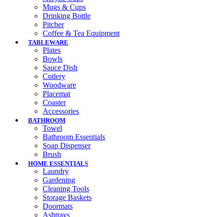
Mugs & Cups
Drinking Bottle
Pitcher
Coffee & Tea Equipment
TABLEWARE
Plates
Bowls
Sauce Dish
Cutlery
Woodware
Placemat
Coaster
Accessories
BATHROOM
Towel
Bathroom Essentials
Soap Dispenser
Brush
HOME ESSENTIALS
Laundry
Gardening
Cleaning Tools
Storage Baskets
Doormats
Ashtrays