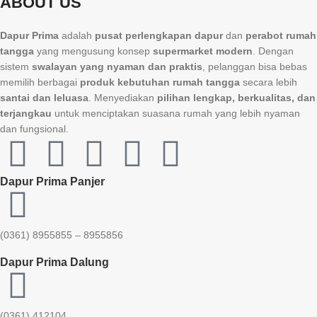
ABOUT US
Dapur Prima
adalah
pusat perlengkapan dapur
dan
perabot rumah
tangga
yang mengusung konsep
supermarket modern
. Dengan
sistem
swalayan yang nyaman dan praktis
, pelanggan bisa bebas
memilih berbagai
produk kebutuhan rumah tangga
secara lebih
santai dan leluasa
. Menyediakan
pilihan lengkap, berkualitas, dan
terjangkau
untuk menciptakan suasana rumah yang lebih nyaman
dan fungsional.
Dapur Prima Panjer
(0361) 8955855 – 8955856​
Dapur Prima Dalung
(0361) 412104