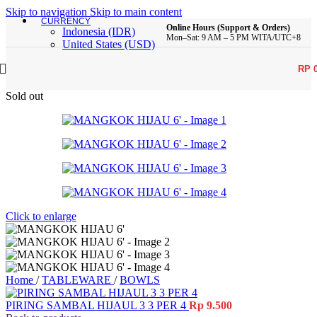
Skip to navigation
Skip to main content
CURRENCY
Online Hours (Support & Orders)
Indonesia (IDR)
Mon–Sat: 9 AM – 5 PM WITA/UTC+8
United States (USD)
RP
Sold out
Click to enlarge
Home
/
TABLEWARE
/
BOWLS
PIRING SAMBAL HIJAUL 3 3 PER 4
Rp
9.500