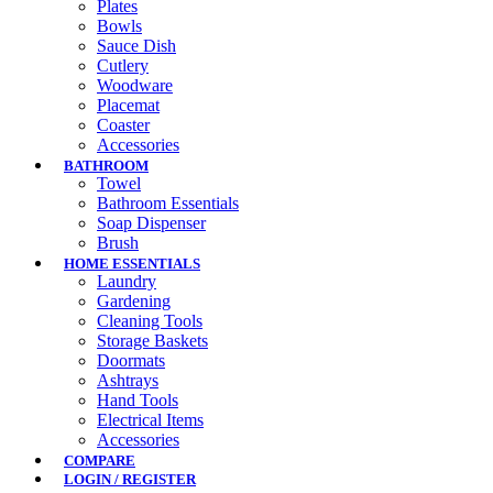
Plates
Bowls
Sauce Dish
Cutlery
Woodware
Placemat
Coaster
Accessories
BATHROOM
Towel
Bathroom Essentials
Soap Dispenser
Brush
HOME ESSENTIALS
Laundry
Gardening
Cleaning Tools
Storage Baskets
Doormats
Ashtrays
Hand Tools
Electrical Items
Accessories
COMPARE
LOGIN / REGISTER