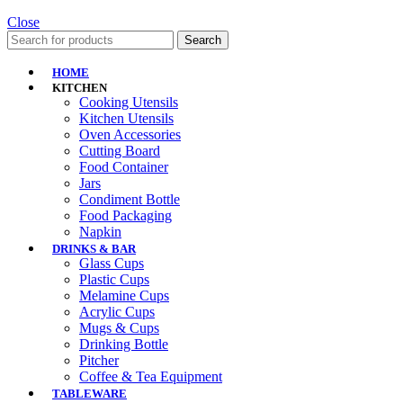
Close
Search
HOME
KITCHEN
Cooking Utensils
Kitchen Utensils
Oven Accessories
Cutting Board
Food Container
Jars
Condiment Bottle
Food Packaging
Napkin
DRINKS & BAR
Glass Cups
Plastic Cups
Melamine Cups
Acrylic Cups
Mugs & Cups
Drinking Bottle
Pitcher
Coffee & Tea Equipment
TABLEWARE