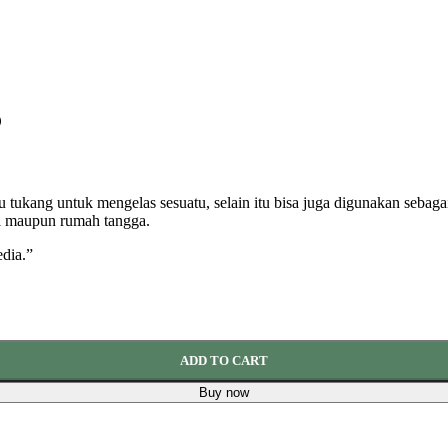
6
tau tukang untuk mengelas sesuatu, selain itu bisa juga digunakan seb
el maupun rumah tangga.
dia.”
ADD TO CART
Buy now