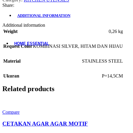
Woodware
Share:
Table Add-ons
ADDITIONAL INFORMATION
Additional information
Placemat
Weight
0,26 kg
Coaster
Accessories
HOME ESSENTIAL
Request Color
KOMBINASI SILVER, HITAM DAN HIJAU
All Product
Laundry
Material
STAINLESS STEEL
Gardening
Cleaning Tools
Ukuran
P=14,5CM
Storage Baskets
Doormats
Ashtrays
Related products
Hand Tools
Electrical Items
Accessories
Compare
CETAKAN AGAR AGAR MOTIF