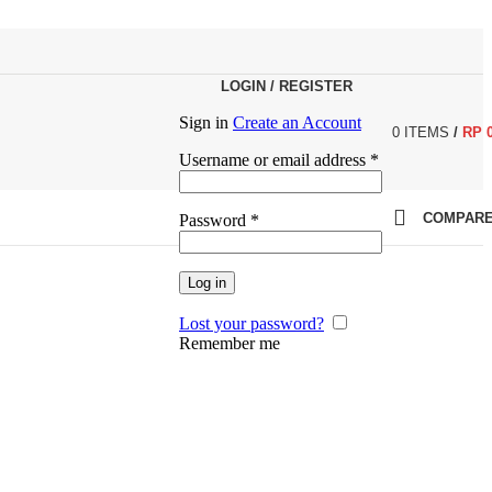
LOGIN / REGISTER
Sign in
Create an Account
0
ITEMS
/
RP
Required
Username or email address
*
Required
COMPAR
Password
*
Log in
Lost your password?
Remember me