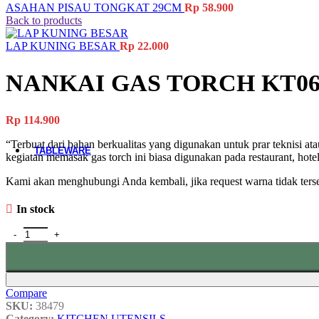
ASAHAN PISAU TONGKAT 29CM
Rp
58.900
Back to products
All Product
LAP KUNING BESAR
Rp
22.000
Glass Cups
Plastic Cups
Melamine Cups
NANKAI GAS TORCH KT0
Acrylic Cups
Mugs & Cups
Drinking Bottle
Rp
114.900
Pitcher
Coffee & Tea Equipment
“Terbuat dari bahan berkualitas yang digunakan untuk prar teknisi a
TABLEWARE
kegiatan memasak gas torch ini biasa digunakan pada restaurant, hot
All Product
Kami akan menghubungi Anda kembali, jika request warna tidak terse
Main Dining Items
In stock
NANKAI GAS TORCH KT06 quantity
Plates
Bowls
Sauce Dish
Cutlery
Compare
Material-Based
SKU:
38479
Category:
KITCHEN UTENSILS