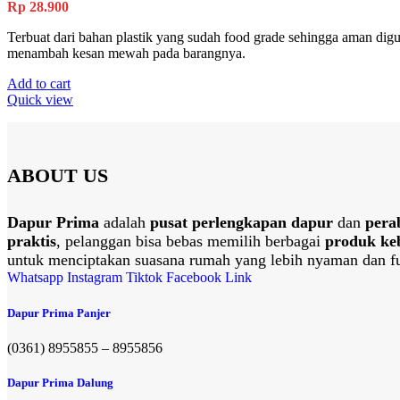
Rp
28.900
Terbuat dari bahan plastik yang sudah food grade sehingga aman di
menambah kesan mewah pada barangnya.
Add to cart
Quick view
ABOUT US
Dapur Prima
adalah
pusat perlengkapan dapur
dan
pera
praktis
, pelanggan bisa bebas memilih berbagai
produk ke
untuk menciptakan suasana rumah yang lebih nyaman dan fu
Whatsapp
Instagram
Tiktok
Facebook
Link
Dapur Prima Panjer
(0361) 8955855 – 8955856​
Dapur Prima Dalung