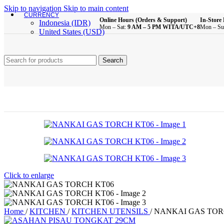
Skip to navigation
Skip to main content
CURRENCY
Online Hours (Orders & Support)
In-Store 
Indonesia (IDR)
Mon – Sat:
9 AM – 5 PM WITA/UTC+8
Mon – Su
United States (USD)
Search
Click to enlarge
Home
/
KITCHEN
/
KITCHEN UTENSILS
/
NANKAI GAS TOR