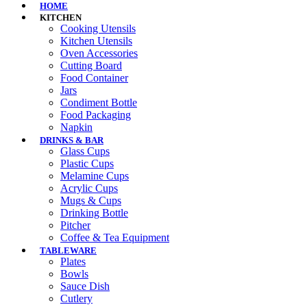
HOME
KITCHEN
Cooking Utensils
Kitchen Utensils
Oven Accessories
Cutting Board
Food Container
Jars
Condiment Bottle
Food Packaging
Napkin
DRINKS & BAR
Glass Cups
Plastic Cups
Melamine Cups
Acrylic Cups
Mugs & Cups
Drinking Bottle
Pitcher
Coffee & Tea Equipment
TABLEWARE
Plates
Bowls
Sauce Dish
Cutlery