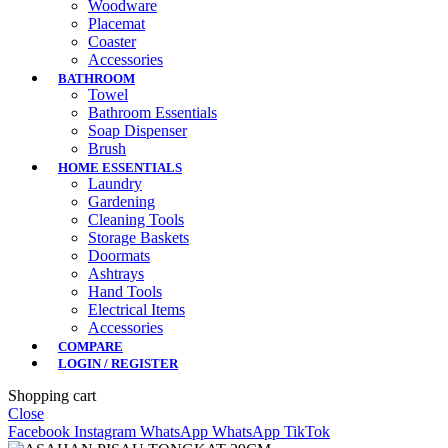
Woodware
Placemat
Coaster
Accessories
BATHROOM
Towel
Bathroom Essentials
Soap Dispenser
Brush
HOME ESSENTIALS
Laundry
Gardening
Cleaning Tools
Storage Baskets
Doormats
Ashtrays
Hand Tools
Electrical Items
Accessories
COMPARE
LOGIN / REGISTER
Shopping cart
Close
Facebook
Instagram
WhatsApp
WhatsApp
TikTok