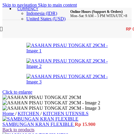
Skip to navigation
Skip to main content
CURRENCY
Online Hours (Support & Orders)
Indonesia (IDR)
Mon–Sat: 9 AM – 5 PM WITA/UTC+8
United States (USD)
RP
Click to enlarge
Home
/
KITCHEN
/
KITCHEN UTENSILS
SAMBUNGAN KRAN FLEXIBLE
Rp
15.900
Back to products