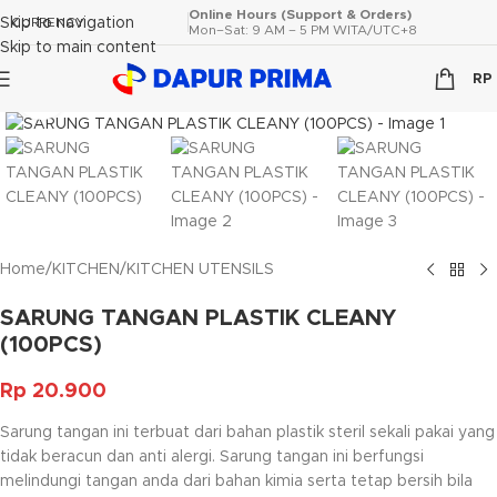
Online Hours (Support & Orders)
Skip to navigation
CURRENCY
Mon–Sat: 9 AM – 5 PM WITA/UTC+8
Skip to main content
RP
Click to enlarge
Home
/
KITCHEN
/
KITCHEN UTENSILS
SARUNG TANGAN PLASTIK CLEANY
(100PCS)
Rp
20.900
Sarung tangan ini terbuat dari bahan plastik steril sekali pakai yang
tidak beracun dan anti alergi. Sarung tangan ini berfungsi
melindungi tangan anda dari bahan kimia serta tetap bersih bila