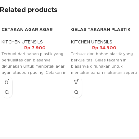
Related products
CETAKAN AGAR AGAR
GELAS TAKARAN PLASTIK
PLASTIK KECIL
(1LT)
KITCHEN UTENSILS
KITCHEN UTENSILS
Rp
7.900
Rp
34.900
Terbuat dari bahan plastik yang
Terbuat dari bahan plastik yang
berkualitas dan biasanya
berkualitas. Gelas takaran ini
digunakan untuk mencetak agar
biasanya digunakan untuk
agar, ataupun puding. Cetakan ini
mentakar bahan makanan seperti
aman digunakan dan mudah
tepung, beras, gula maupun
untuk dibersihkan.
bahan makanan lainnya. Alat ini
sangat membantu ibu rumah
tangga dalam menentukan jumlah
takaran bahan yang diperlukan.