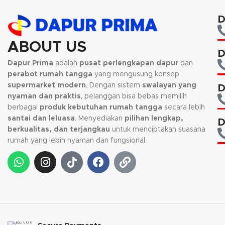
D
ABOUT US
D
Dapur Prima
adalah
pusat perlengkapan dapur
dan
perabot rumah tangga
yang mengusung konsep
supermarket modern
. Dengan sistem
swalayan yang
D
nyaman dan praktis
, pelanggan bisa bebas memilih
berbagai
produk kebutuhan rumah tangga
secara lebih
santai dan leluasa
. Menyediakan
pilihan lengkap,
D
berkualitas, dan terjangkau
untuk menciptakan suasana
rumah yang lebih nyaman dan fungsional.