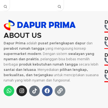
menambah kesan indah pada
Tersedia dalam warna hijau
dapur maupun rumah anda.
terang yang menambah kesan
mewah pada barangnya.
Kami akan menghubungi Anda
kembali, jika request warna tidak
D
tersedia.
ABOUT US
D
Dapur Prima
adalah
pusat perlengkapan dapur
dan
perabot rumah tangga
yang mengusung konsep
supermarket modern
. Dengan sistem
swalayan yang
D
nyaman dan praktis
, pelanggan bisa bebas memilih
berbagai
produk kebutuhan rumah tangga
secara lebih
santai dan leluasa
. Menyediakan
pilihan lengkap,
D
berkualitas, dan terjangkau
untuk menciptakan suasana
rumah yang lebih nyaman dan fungsional.