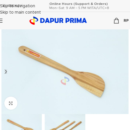
Online Hours (Support & Orders)
Skip to navigation
CURRENCY
Mon–Sat: 9 AM – 5 PM WITA/UTC+8
Skip to main content
RP
Click to enlarge