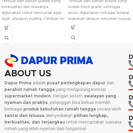
Terbuat dari bahan plastik yang
Terbuat dari bahan plastik yang
sudah food grade sehingga
berkualitas dan biasanya
aman digunakan sebagai tempat
digunakan untuk mencetak agar
makanan atupun minuman sesuai
agar, ataupun puding. Cetakan ini
dengan keperluan anda. Tersedia
aman digunakan dan mudah
dalam warna hijau terang yang
untuk dibersihkan.
menambah kesan mewah pada
barangnya.
D
ABOUT US
D
Dapur Prima
adalah
pusat perlengkapan dapur
dan
perabot rumah tangga
yang mengusung konsep
supermarket modern
. Dengan sistem
swalayan yang
D
nyaman dan praktis
, pelanggan bisa bebas memilih
berbagai
produk kebutuhan rumah tangga
secara lebih
santai dan leluasa
. Menyediakan
pilihan lengkap,
D
berkualitas, dan terjangkau
untuk menciptakan suasana
rumah yang lebih nyaman dan fungsional.