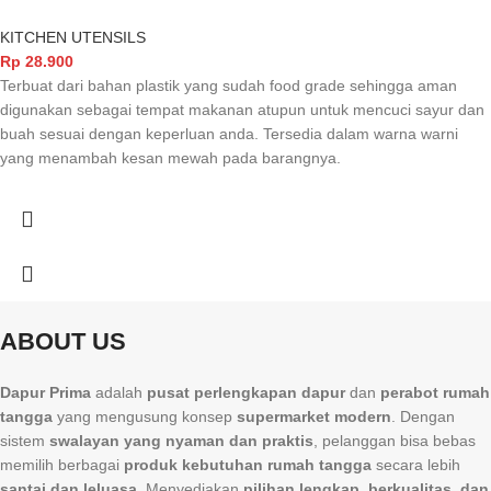
KITCHEN UTENSILS
Rp
28.900
Terbuat dari bahan plastik yang sudah food grade sehingga aman
digunakan sebagai tempat makanan atupun untuk mencuci sayur dan
buah sesuai dengan keperluan anda. Tersedia dalam warna warni
yang menambah kesan mewah pada barangnya.
ABOUT US
Dapur Prima
adalah
pusat perlengkapan dapur
dan
perabot rumah
tangga
yang mengusung konsep
supermarket modern
. Dengan
sistem
swalayan yang nyaman dan praktis
, pelanggan bisa bebas
memilih berbagai
produk kebutuhan rumah tangga
secara lebih
santai dan leluasa
. Menyediakan
pilihan lengkap, berkualitas, dan