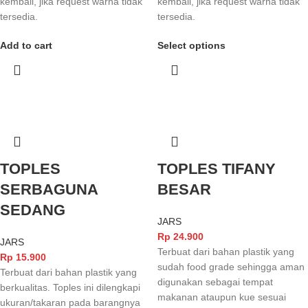
kembali, jika request warna tidak
kembali, jika request warna tidak
tersedia.
tersedia.
Add to cart
Select options
TOPLES
TOPLES TIFANY
SERBAGUNA
BESAR
SEDANG
JARS
Rp
24.900
JARS
Terbuat dari bahan plastik yang
Rp
15.900
sudah food grade sehingga aman
Terbuat dari bahan plastik yang
digunakan sebagai tempat
berkualitas. Toples ini dilengkapi
makanan ataupun kue sesuai
ukuran/takaran pada barangnya