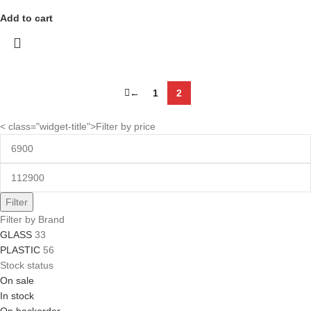
Add to cart
←
1
2
< class="widget-title">Filter by price
Filter
Filter by Brand
GLASS
33
PLASTIC
56
Stock status
On sale
In stock