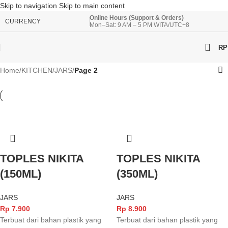
Skip to navigation
Skip to main content
Online Hours (Support & Orders)
CURRENCY
Mon–Sat: 9 AM – 5 PM WITA/UTC+8
RP
Home
/
KITCHEN
/
JARS
/
Page 2
TOPLES NIKITA
TOPLES NIKITA
(150ML)
(350ML)
JARS
JARS
Rp
7.900
Rp
8.900
Terbuat dari bahan plastik yang
Terbuat dari bahan plastik yang