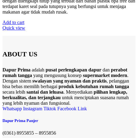
dengan dilengkapi tutup yang terbuat dari bahan plastik bpa free dan
terdapat karet seal pada tutupnya yang berfungsi untuk menjaga
makanan agar tidak mudah rusak.
Add to cart
Quick view
ABOUT US
Dapur Prima
adalah
pusat perlengkapan dapur
dan
perabot
rumah tangga
yang mengusung konsep
supermarket modern
.
Dengan sistem
swalayan yang nyaman dan praktis
, pelanggan
bisa bebas memilih berbagai
produk kebutuhan rumah tangga
secara lebih
santai dan leluasa
. Menyediakan
pilihan lengkap,
berkualitas, dan terjangkau
untuk menciptakan suasana rumah
yang lebih nyaman dan fungsional.
Whatsapp
Instagram
Tiktok
Facebook
Link
Dapur Prima Panjer
(0361) 8955855 – 8955856​