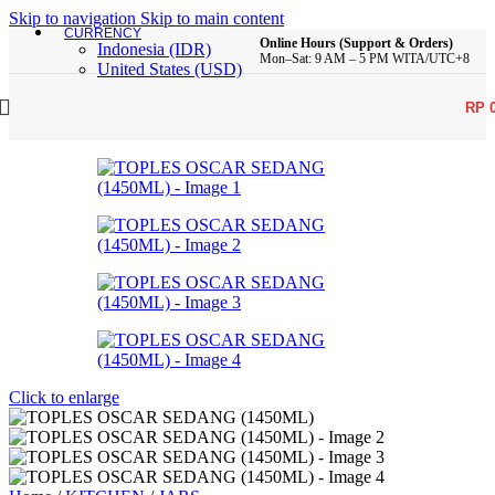
Skip to navigation
Skip to main content
CURRENCY
Online Hours (Support & Orders)
Indonesia (IDR)
Mon–Sat: 9 AM – 5 PM WITA/UTC+8
United States (USD)
RP
Click to enlarge