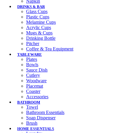
Napkin
DRINKS & BAR
Glass Cups
Plastic Cups
Melamine Cups
Acrylic Cups
Mugs & Cups
Drinking Bottle
Pitcher
Coffee & Tea Equipment
TABLEWARE
Plates
Bowls
Sauce Dish
Cutlery
Woodware
Placemat
Coaster
Accessories
BATHROOM
Towel
Bathroom Essentials
Soap Dispenser
Brush
HOME ESSENTIALS