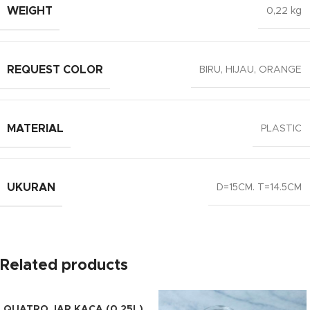
WEIGHT
0,22 kg
REQUEST COLOR
BIRU
,
HIJAU
,
ORANGE
MATERIAL
PLASTIC
UKURAN
D=15CM. T=14.5CM
Related products
QUATRO JAR KACA (0.25L)