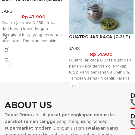
JARS
Rp
47.900
Quatro jar kaca 0,25lt terbuat
dari bahan kaca dengan
dilengkapi tutup yang berbahan
QUATRO JAR KACA (0.3LT)
aluminium. Tampilan semakin
cantik karena pada tutupnya
JARS
dilengkapi juga dengan motif
Rp
51.900
bunga. Jar ini biasanya
Quatro jar kaca 0,3lt terbuat dari
digunakan untuk tempat bumbu
bahan kaca dengan dilengkapi
penyedap dapur.
tutup yang berbahan aluminium.
Tampilan semakin cantik karena
pada tutupnya dilengkapi juga
dengan motif bunga. Jar ini
D
biasanya digunakan untuk tempat
bumbu penyedap dapur.
ABOUT US
Dapur Prima
adalah
pusat perlengkapan dapur
dan
D
perabot rumah tangga
yang mengusung konsep
supermarket modern
. Dengan sistem
swalayan yang