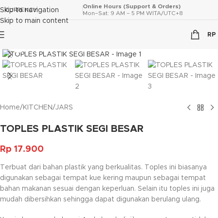
Online Hours (Support & Orders)
Skip to navigation
CURRENCY
Mon–Sat: 9 AM – 5 PM WITA/UTC+8
Skip to main content
RP
Click to enlarge
Home
/
KITCHEN
/
JARS
TOPLES PLASTIK SEGI BESAR
Rp
17.900
Terbuat dari bahan plastik yang berkualitas. Toples ini biasanya
digunakan sebagai tempat kue kering maupun sebagai tempat
bahan makanan sesuai dengan keperluan. Selain itu toples ini juga
mudah dibersihkan sehingga dapat digunakan berulang ulang.