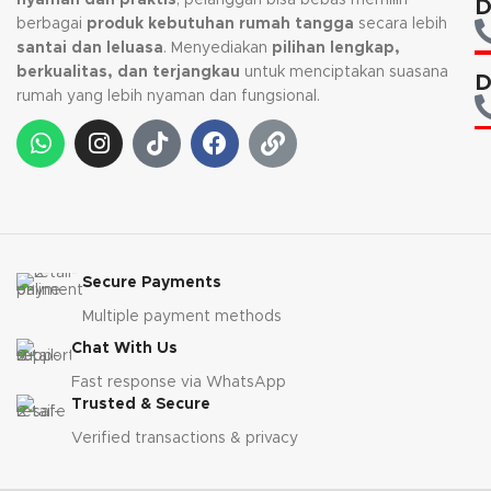
nyaman dan praktis
, pelanggan bisa bebas memilih
D
berbagai
produk kebutuhan rumah tangga
secara lebih
santai dan leluasa
. Menyediakan
pilihan lengkap,
berkualitas, dan terjangkau
untuk menciptakan suasana
D
rumah yang lebih nyaman dan fungsional.
Secure Payments
Multiple payment methods
Chat With Us
Fast response via WhatsApp
Trusted & Secure
Verified transactions & privacy