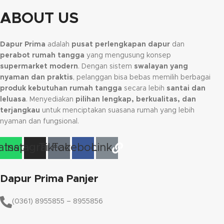
ABOUT US
Dapur Prima
adalah
pusat perlengkapan dapur
dan
perabot rumah tangga
yang mengusung konsep
supermarket modern
. Dengan sistem
swalayan yang
nyaman dan praktis
, pelanggan bisa bebas memilih berbagai
produk kebutuhan rumah tangga
secara lebih
santai dan
leluasa
. Menyediakan
pilihan lengkap, berkualitas, dan
terjangkau
untuk menciptakan suasana rumah yang lebih
nyaman dan fungsional.
tsapp
Instagram
Tiktok
Facebook
Link
Dapur Prima Panjer
(0361) 8955855 – 8955856​