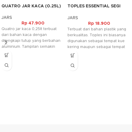
QUATRO JAR KACA (0.25L)
TOPLES ESSENTIAL SEGI
(800ML)
JARS
JARS
Rp
47.900
Rp
18.900
Quatro jar kaca 0,25lt terbuat
Terbuat dari bahan plastik yang
dari bahan kaca dengan
berkualitas. Toples ini biasanya
dilengkapi tutup yang berbahan
digunakan sebagai tempat kue
aluminium. Tampilan semakin
kering maupun sebagai tempat
cantik karena pada tutupnya
bahan makanan sesuai dengan
dilengkapi juga dengan motif
keperluan. Selain itu toples ini
bunga. Jar ini biasanya
juga mudah dibersihkan sehingga
digunakan untuk tempat bumbu
dapat digunakan berulang ulang.
penyedap dapur.