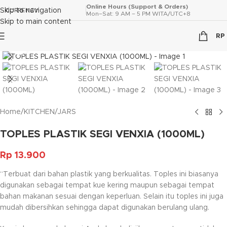
Online Hours (Support & Orders)
Skip to navigation
CURRENCY
Mon–Sat: 9 AM – 5 PM WITA/UTC+8
Skip to main content
RP
Click to enlarge
Home
/
KITCHEN
/
JARS
TOPLES PLASTIK SEGI VENXIA (1000ML)
Rp
13.900
“Terbuat dari bahan plastik yang berkualitas. Toples ini biasanya
digunakan sebagai tempat kue kering maupun sebagai tempat
bahan makanan sesuai dengan keperluan. Selain itu toples ini juga
mudah dibersihkan sehingga dapat digunakan berulang ulang.