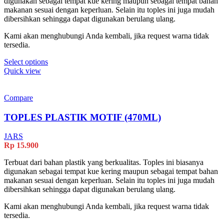
digunakan sebagai tempat kue kering maupun sebagai tempat bahan
makanan sesuai dengan keperluan. Selain itu toples ini juga mudah
dibersihkan sehingga dapat digunakan berulang ulang.
Kami akan menghubungi Anda kembali, jika request warna tidak
tersedia.
This
Select options
product
Quick view
has
multiple
variants.
Compare
The
options
TOPLES PLASTIK MOTIF (470ML)
may
be
JARS
chosen
Rp
15.900
on
the
Terbuat dari bahan plastik yang berkualitas. Toples ini biasanya
product
digunakan sebagai tempat kue kering maupun sebagai tempat bahan
page
makanan sesuai dengan keperluan. Selain itu toples ini juga mudah
dibersihkan sehingga dapat digunakan berulang ulang.
Kami akan menghubungi Anda kembali, jika request warna tidak
tersedia.