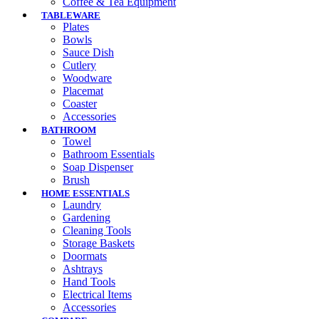
Coffee & Tea Equipment
TABLEWARE
Plates
Bowls
Sauce Dish
Cutlery
Woodware
Placemat
Coaster
Accessories
BATHROOM
Towel
Bathroom Essentials
Soap Dispenser
Brush
HOME ESSENTIALS
Laundry
Gardening
Cleaning Tools
Storage Baskets
Doormats
Ashtrays
Hand Tools
Electrical Items
Accessories