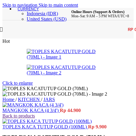
Skip to navigation
Skip to main content
CURRENCY
Online Hours (Support & Orders)
Indonesia (IDR)
Mon–Sat: 9 AM – 5 PM WITA/UTC+8
United States (USD)
RP
Hot
Click to enlarge
Home
/
KITCHEN
/
JARS
MANGKOK KACA (4 3/4')
Rp
44.900
Back to products
TOPLES KACA TUTUP GOLD (100ML)
Rp
9.900