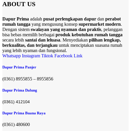
ABOUT US
options
may
be
Dapur Prima
adalah
pusat perlengkapan dapur
dan
perabot
chosen
rumah tangga
yang mengusung konsep
supermarket modern
.
on
Dengan sistem
swalayan yang nyaman dan praktis
, pelanggan
the
bisa bebas memilih berbagai
produk kebutuhan rumah tangga
product
secara lebih
santai dan leluasa
. Menyediakan
pilihan lengkap,
page
berkualitas, dan terjangkau
untuk menciptakan suasana rumah
yang lebih nyaman dan fungsional.
Whatsapp
Instagram
Tiktok
Facebook
Link
Dapur Prima Panjer
(0361) 8955855 – 8955856​
Dapur Prima Dalung
(0361) 412104
Dapur Prima Buana Raya
(0361) 480600