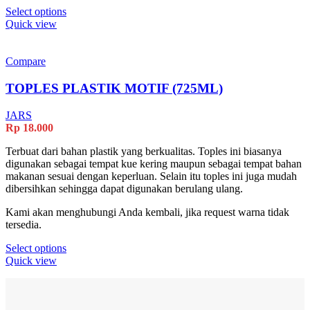
This
Select options
product
Quick view
has
multiple
variants.
Compare
The
options
TOPLES PLASTIK MOTIF (725ML)
may
be
JARS
chosen
Rp
18.000
on
the
Terbuat dari bahan plastik yang berkualitas. Toples ini biasanya
product
digunakan sebagai tempat kue kering maupun sebagai tempat bahan
page
makanan sesuai dengan keperluan. Selain itu toples ini juga mudah
dibersihkan sehingga dapat digunakan berulang ulang.
Kami akan menghubungi Anda kembali, jika request warna tidak
tersedia.
This
Select options
product
Quick view
has
multiple
variants.
The