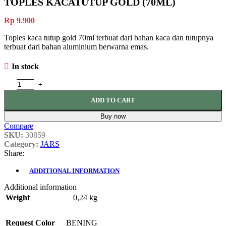
TOPLES KACATUTUP GOLD (70ML)
Rp
9.900
Toples kaca tutup gold 70ml terbuat dari bahan kaca dan tutupnya
terbuat dari bahan aluminium berwarna emas.
In stock
TOPLES KACATUTUP GOLD (70ML) quantity
ADD TO CART
Buy now
Compare
SKU:
30859
Category:
JARS
Share:
ADDITIONAL INFORMATION
Additional information
Weight
0,24 kg
Request Color
BENING