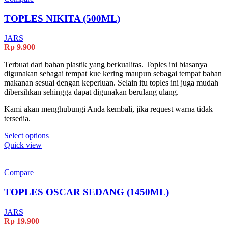
The
options
TOPLES NIKITA (500ML)
may
be
JARS
chosen
Rp
9.900
on
the
Terbuat dari bahan plastik yang berkualitas. Toples ini biasanya
product
digunakan sebagai tempat kue kering maupun sebagai tempat bahan
page
makanan sesuai dengan keperluan. Selain itu toples ini juga mudah
dibersihkan sehingga dapat digunakan berulang ulang.
Kami akan menghubungi Anda kembali, jika request warna tidak
tersedia.
This
Select options
product
Quick view
has
multiple
variants.
Compare
The
options
TOPLES OSCAR SEDANG (1450ML)
may
be
JARS
chosen
Rp
19.900
on