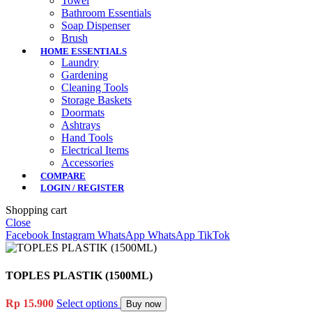
Towel
Bathroom Essentials
Soap Dispenser
Brush
HOME ESSENTIALS
Laundry
Gardening
Cleaning Tools
Storage Baskets
Doormats
Ashtrays
Hand Tools
Electrical Items
Accessories
COMPARE
LOGIN / REGISTER
Shopping cart
Close
Facebook
Instagram
WhatsApp
WhatsApp
TikTok
TOPLES PLASTIK (1500ML)
Rp
15.900
Select options
Buy now