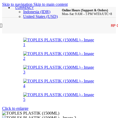
Skip to navigation
Skip to main content
CURRENCY
Online Hours (Support & Orders)
Indonesia (IDR)
Mon–Sat: 9 AM – 5 PM WITA/UTC+8
United States (USD)
RP
Click to enlarge