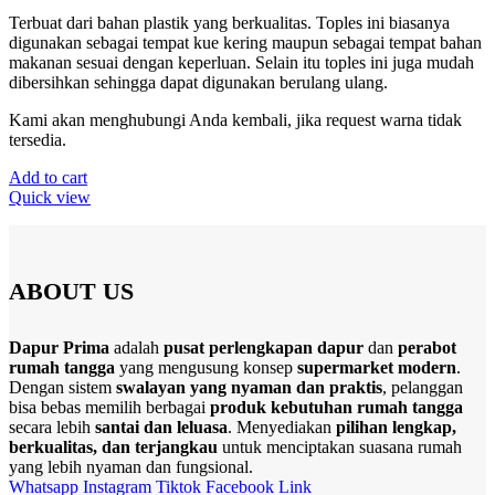
the
Terbuat dari bahan plastik yang berkualitas. Toples ini biasanya
product
digunakan sebagai tempat kue kering maupun sebagai tempat bahan
page
makanan sesuai dengan keperluan. Selain itu toples ini juga mudah
dibersihkan sehingga dapat digunakan berulang ulang.
Kami akan menghubungi Anda kembali, jika request warna tidak
tersedia.
Add to cart
Quick view
ABOUT US
Dapur Prima
adalah
pusat perlengkapan dapur
dan
perabot
rumah tangga
yang mengusung konsep
supermarket modern
.
Dengan sistem
swalayan yang nyaman dan praktis
, pelanggan
bisa bebas memilih berbagai
produk kebutuhan rumah tangga
secara lebih
santai dan leluasa
. Menyediakan
pilihan lengkap,
berkualitas, dan terjangkau
untuk menciptakan suasana rumah
yang lebih nyaman dan fungsional.
Whatsapp
Instagram
Tiktok
Facebook
Link