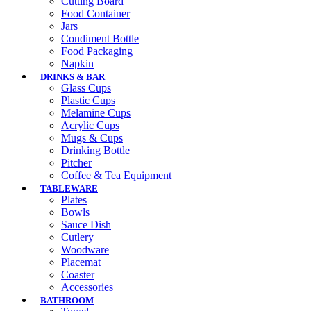
Cutting Board
Food Container
Jars
Condiment Bottle
Food Packaging
Napkin
DRINKS & BAR
Glass Cups
Plastic Cups
Melamine Cups
Acrylic Cups
Mugs & Cups
Drinking Bottle
Pitcher
Coffee & Tea Equipment
TABLEWARE
Plates
Bowls
Sauce Dish
Cutlery
Woodware
Placemat
Coaster
Accessories
BATHROOM