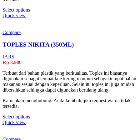
This
Select options
product
Quick view
has
multiple
variants.
Compare
The
options
TOPLES NIKITA (350ML)
may
be
JARS
chosen
Rp
8.900
on
the
Terbuat dari bahan plastik yang berkualitas. Toples ini biasanya
product
digunakan sebagai tempat kue kering maupun sebagai tempat bahan
page
makanan sesuai dengan keperluan. Selain itu toples ini juga mudah
dibersihkan sehingga dapat digunakan berulang ulang.
Kami akan menghubungi Anda kembali, jika request warna tidak
tersedia.
This
Select options
product
Quick view
has
multiple
variants.
Compare