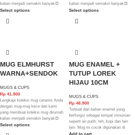
kalian menjadi semakin banyak😍
kalian menjadi semakin banyak😍
Mug yang terbuat dari bahan keramik
Mug yang terbuat dari bahan keramik
Select options
Select options
yang kuat dan juga tahan lama serta
yang kuat dan juga tahan lama serta
finishingnya yang kece membuat
finishingnya yang kece membuat
mug dari kami ini memiliki kesan
mug dari kami ini memiliki kesan
elegant dan juga kece badai. Jangan
elegant dan juga kece badai. Jangan
lupa mug ini juga sudah
lupa mug ini juga sudah
berstandarisasi SNI dan juga FOOD
berstandarisasi SNI dan juga FOOD
GRADE yang membuatnya semakin
GRADE yang membuatnya semakin
aman lagi menikmati minuman favorit
aman lagi menikmati minuman favorit
MUG ELMHURST
MUG ENAMEL +
kalian✨
kalian✨
WARNA+SENDOK
TUTUP LOREK
HIJAU 10CM
MUGS & CUPS
Rp
41.900
MUGS & CUPS
Lengkapi koleksi mug ceramic Anda
Rp
46.900
dengan mug-mug kece dari kami
Terbuat dari bahan enamel yang
yang membuat koleksi mug dirumah
berfungsi sebagai tempat minuman
kalian menjadi semakin banyak😍
seperti air putih, teh, kopi dan lain
Mug yang terbuat dari bahan keramik
Select options
lain. Mug ini cocok digunakan di
yang kuat dan juga tahan lama serta
rumah, hotel, resto maupun café.
Add to cart