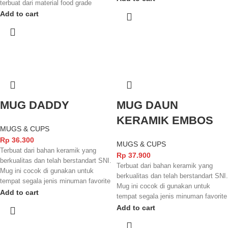
terbuat dari material food grade
berbagai jenis minuman, selain itu
sehingga aman digunakan untuk
Add to cart
barang juga mudah ditumpuk saat
berbagai jenis minuman, selain itu
tidak digunakan sehingga menghemat
barang juga mudah ditumpuk saat
ruang penyimpanan.
tidak digunakan sehingga menghemat
ruang penyimpanan.
MUG DADDY
MUG DAUN
KERAMIK EMBOS
MUGS & CUPS
Rp
36.300
MUGS & CUPS
Terbuat dari bahan keramik yang
Rp
37.900
berkualitas dan telah berstandart SNI.
Terbuat dari bahan keramik yang
Mug ini cocok di gunakan untuk
berkualitas dan telah berstandart SNI.
tempat segala jenis minuman favorite
Mug ini cocok di gunakan untuk
Anda. Selain itu juga dilengkapi
Add to cart
tempat segala jenis minuman favorite
dengan motif yang mempercantik
Anda. Selain itu juga dilengkapi
Add to cart
tampilannya.
dengan warna hijau polos dan corak
daun yang mempercantik