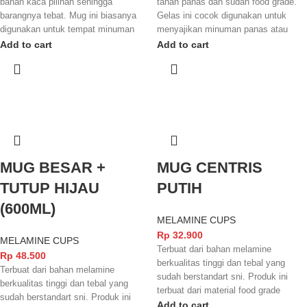
bahan kaca pilihan sehingga
tahan panas dan sudah food grade.
barangnya tebat. Mug ini biasanya
Gelas ini cocok digunakan untuk
digunakan untuk tempat minuman
menyajikan minuman panas atau
beer atapun minuman lainnya.
dingin seperti kopi, es teh, es jeruk,
Add to cart
Add to cart
juice maupun minuman lainnya. Cara
perawatannya pun gampang sehingga
bisa digunakan secara berulang
ulang.
MUG BESAR +
MUG CENTRIS
TUTUP HIJAU
PUTIH
(600ML)
MELAMINE CUPS
Rp
32.900
MELAMINE CUPS
Terbuat dari bahan melamine
Rp
48.500
berkualitas tinggi dan tebal yang
Terbuat dari bahan melamine
sudah berstandart sni. Produk ini
berkualitas tinggi dan tebal yang
terbuat dari material food grade
sudah berstandart sni. Produk ini
sehingga aman digunakan untuk
Add to cart