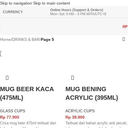
Skip to navigation
Skip to main content
Online Hours (Support & Orders)
CURRENCY
Mon–Sat: 9 AM – 5 PM WITA/UTC+8
RP
Home
/
DRINKS & BAR
/
Page 5
MUG BEER KACA
MUG BENING
(475ML)
ACRYLIC (395ML)
GLASS CUPS
ACRYLIC CUPS
Rp
77.900
Rp
38.900
Crisa mug beer 475ml terbuat dari
Terbuat dari bahan acrylic anti pecah,