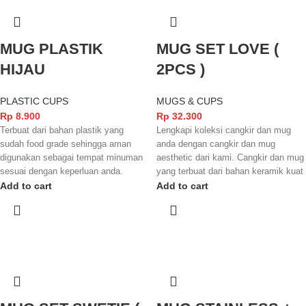
MUG PLASTIK
MUG SET LOVE (
HIJAU
2PCS )
PLASTIC CUPS
MUGS & CUPS
Rp
8.900
Rp
32.300
Terbuat dari bahan plastik yang
Lengkapi koleksi cangkir dan mug
sudah food grade sehingga aman
anda dengan cangkir dan mug
digunakan sebagai tempat minuman
aesthetic dari kami. Cangkir dan mug
sesuai dengan keperluan anda.
yang terbuat dari bahan keramik kuat
Tersedia dalam warna hijau terang
dengan finishing yang glossy
Add to cart
Add to cart
yang menambah kesan mewah pada
membuat tampilannya semakin
barangnya.
menarik dan elegant. Cangkir dan
mug ini juga sudah terstandarisasi
SNI dan juga FOOD GRADE
sehingga aman digunakan untuk
minuman yang anda nikmati.