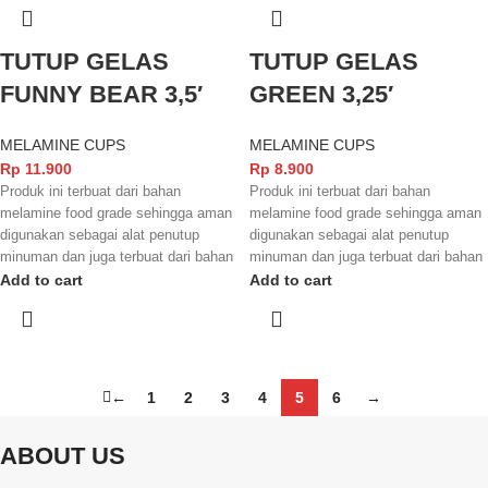
TUTUP GELAS
TUTUP GELAS
FUNNY BEAR 3,5′
GREEN 3,25′
MELAMINE CUPS
MELAMINE CUPS
Rp
11.900
Rp
8.900
Produk ini terbuat dari bahan
Produk ini terbuat dari bahan
melamine food grade sehingga aman
melamine food grade sehingga aman
digunakan sebagai alat penutup
digunakan sebagai alat penutup
minuman dan juga terbuat dari bahan
minuman dan juga terbuat dari bahan
yang berkualitas yang sudah
yang berkualitas yang sudah
Add to cart
Add to cart
berstandart sni.
berstandart sni.
←
1
2
3
4
5
6
→
ABOUT US