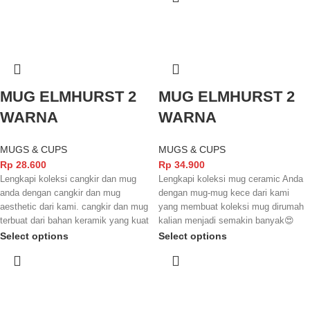
tampilannya.
MUG ELMHURST 2
MUG ELMHURST 2
WARNA
WARNA
MUGS & CUPS
MUGS & CUPS
Rp
28.600
Rp
34.900
Lengkapi koleksi cangkir dan mug
Lengkapi koleksi mug ceramic Anda
anda dengan cangkir dan mug
dengan mug-mug kece dari kami
aesthetic dari kami. cangkir dan mug
yang membuat koleksi mug dirumah
terbuat dari bahan keramik yang kuat
kalian menjadi semakin banyak😍
dengan finishing yang glowsy
Mug yang terbuat dari bahan keramik
Select options
Select options
membuat tampilannya semakin
yang kuat dan juga tahan lama serta
menarik. tidak lupa juga cangkir dan
finishingnya yang kece membuat
mug ini sudah terstandarisasi SNI
mug dari kami ini memiliki kesan
dan juga FOOD GRADE sehingga
elegant dan juga kece badai. Jangan
aman digunakan untuk minuman
lupa mug ini juga sudah