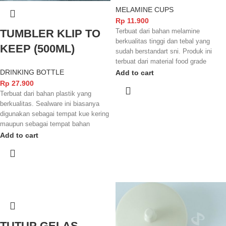
MELAMINE CUPS
Rp
11.900
TUMBLER KLIP TO
Terbuat dari bahan melamine
berkualitas tinggi dan tebal yang
KEEP (500ML)
sudah berstandart sni. Produk ini
terbuat dari material food grade
sehingga aman digunakan untuk
DRINKING BOTTLE
Add to cart
penutup berbagai jenis minuman,
Rp
27.900
selain itu barang juga mudah
Terbuat dari bahan plastik yang
ditumpuk saat tidak digunakan
berkualitas. Sealware ini biasanya
sehingga menghemat ruang
digunakan sebagai tempat kue kering
penyimpanan.
maupun sebagai tempat bahan
makanan sesuai dengan keperluan.
Add to cart
Selain itu sealware ini juga mudah
dibersihkan sehingga dapat
digunakan berulang ulang, dan dapat
digunakan pada mcrowave untuk
memanaskan dengan catatan
tutupnya harus dibuka.
TUTUP GELAS