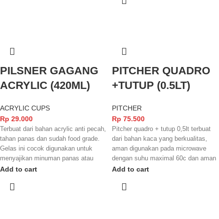
minuman beer.
PILSNER GAGANG
PITCHER QUADRO
ACRYLIC (420ML)
+TUTUP (0.5LT)
ACRYLIC CUPS
PITCHER
Rp
29.000
Rp
75.500
Terbuat dari bahan acrylic anti pecah,
Pitcher quadro + tutup 0,5lt terbuat
tahan panas dan sudah food grade.
dari bahan kaca yang berkualitas,
Gelas ini cocok digunakan untuk
aman digunakan pada microwave
menyajikan minuman panas atau
dengan suhu maximal 60c dan aman
dingin seperti kopi, es teh, es jeruk,
digunakan pada mecin pencuci piring
Add to cart
Add to cart
juice maupun minuman lainnya. Cara
elektrik. Eskan ini tersedia dalam
perawatannya pun gampang sehingga
motif garis pada barangnya.dan
bisa digunakan secara berulang
biasanya digunakan untuk tempat
ulang.
minuman,