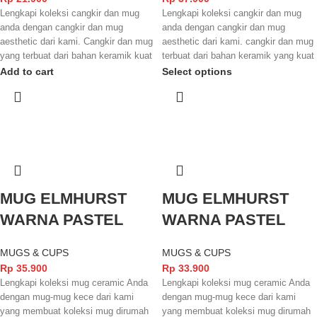
Lengkapi koleksi cangkir dan mug
Lengkapi koleksi cangkir dan mug
anda dengan cangkir dan mug
anda dengan cangkir dan mug
aesthetic dari kami. Cangkir dan mug
aesthetic dari kami. cangkir dan mug
yang terbuat dari bahan keramik kuat
terbuat dari bahan keramik yang kuat
dengan finishing yang glossy
dengan finishing yang glowsy
Add to cart
Select options
membuat tampilannya semakin
membuat tampilannya semakin
menarik dan elegant. Cangkir dan
menarik. tidak lupa juga cangkir dan
mug ini juga sudah terstandarisasi
mug ini sudah terstandarisasi SNI
SNI dan juga FOOD GRADE
dan juga FOOD GRADE sehingga
sehingga aman digunakan untuk
aman digunakan untuk minuman
minuman yang anda nikmati.
yang anda nikmati
MUG ELMHURST
MUG ELMHURST
WARNA PASTEL
WARNA PASTEL
MUGS & CUPS
MUGS & CUPS
Rp
35.900
Rp
33.900
Lengkapi koleksi mug ceramic Anda
Lengkapi koleksi mug ceramic Anda
dengan mug-mug kece dari kami
dengan mug-mug kece dari kami
yang membuat koleksi mug dirumah
yang membuat koleksi mug dirumah