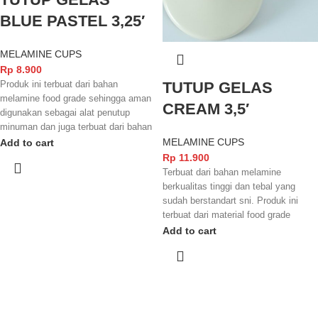
BLUE PASTEL 3,25′
MELAMINE CUPS
Rp
8.900
TUTUP GELAS
Produk ini terbuat dari bahan
melamine food grade sehingga aman
CREAM 3,5′
digunakan sebagai alat penutup
minuman dan juga terbuat dari bahan
yang berkualitas yang sudah
MELAMINE CUPS
Add to cart
berstandart sni.
Rp
11.900
Terbuat dari bahan melamine
berkualitas tinggi dan tebal yang
sudah berstandart sni. Produk ini
terbuat dari material food grade
sehingga aman digunakan untuk
Add to cart
penutup berbagai jenis minuman,
selain itu barang juga mudah
ditumpuk saat tidak digunakan
sehingga menghemat ruang
penyimpanan.