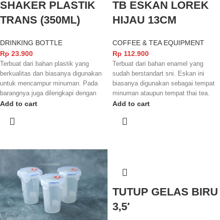
SHAKER PLASTIK
TB ESKAN LOREK
TRANS (350ML)
HIJAU 13CM
DRINKING BOTTLE
COFFEE & TEA EQUIPMENT
Rp
23.900
Rp
112.900
Terbuat dari bahan plastik yang
Terbuat dari bahan enamel yang
berkualitas dan biasanya digunakan
sudah berstandart sni. Eskan ini
untuk mencampur minuman. Pada
biasanya digunakan sebagai tempat
barangnya juga dilengkapi dengan
minuman ataupun tempat thai tea.
takaran yang mempermudah
Teko ini semakin unik karena
Add to cart
Add to cart
mengukur takaran minumannya.
terdapat warna lorek hijau yang
memperunik tampilannya.
Kami akan menghubungi Anda
kembali, jika request warna tidak
tersedia.
TUTUP GELAS BIRU
3,5′