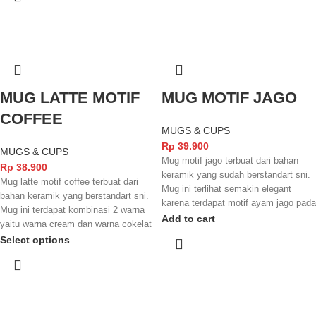
tetap bersih.
MUG LATTE MOTIF
MUG MOTIF JAGO
COFFEE
MUGS & CUPS
Rp
39.900
MUGS & CUPS
Mug motif jago terbuat dari bahan
Rp
38.900
keramik yang sudah berstandart sni.
Mug latte motif coffee terbuat dari
Mug ini terlihat semakin elegant
bahan keramik yang berstandart sni.
karena terdapat motif ayam jago pada
Mug ini terdapat kombinasi 2 warna
barangnya.
Add to cart
yaitu warna cream dan warna cokelat
yang menambah kesan elegant pada
Kami akan menghubungi Anda
Select options
barangnya.
kembali, jika request warna tidak
tersedia.
Kami akan menghubungi Anda
kembali, jika request warna tidak
tersedia.