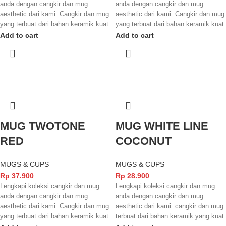
anda dengan cangkir dan mug
anda dengan cangkir dan mug
aesthetic dari kami. Cangkir dan mug
aesthetic dari kami. Cangkir dan mug
yang terbuat dari bahan keramik kuat
yang terbuat dari bahan keramik kuat
dengan finishing yang glossy
dengan finishing yang glossy
Add to cart
Add to cart
membuat tampilannya semakin
membuat tampilannya semakin
menarik dan elegant. Cangkir dan
menarik dan elegant. Cangkir dan
mug ini juga sudah terstandarisasi
mug ini juga sudah terstandarisasi
SNI dan juga FOOD GRADE
SNI dan juga FOOD GRADE
sehingga aman digunakan untuk
sehingga aman digunakan untuk
minuman yang anda nikmati.
minuman yang anda nikmati.
MUG TWOTONE
MUG WHITE LINE
RED
COCONUT
MUGS & CUPS
MUGS & CUPS
Rp
37.900
Rp
28.900
Lengkapi koleksi cangkir dan mug
Lengkapi koleksi cangkir dan mug
anda dengan cangkir dan mug
anda dengan cangkir dan mug
aesthetic dari kami. Cangkir dan mug
aesthetic dari kami. cangkir dan mug
yang terbuat dari bahan keramik kuat
terbuat dari bahan keramik yang kuat