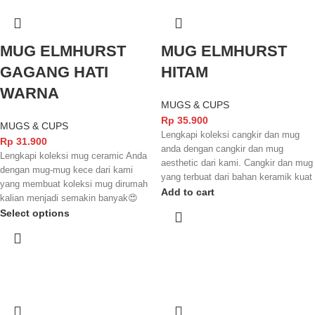
yang anda nikmati
berstandarisasi SNI dan juga FOOD
GRADE yang membuatnya semakin
aman lagi menikmati minuman favorit
MUG ELMHURST
MUG ELMHURST
kalian✨
GAGANG HATI
HITAM
WARNA
MUGS & CUPS
Rp
35.900
MUGS & CUPS
Lengkapi koleksi cangkir dan mug
Rp
31.900
anda dengan cangkir dan mug
Lengkapi koleksi mug ceramic Anda
aesthetic dari kami. Cangkir dan mug
dengan mug-mug kece dari kami
yang terbuat dari bahan keramik kuat
yang membuat koleksi mug dirumah
dengan finishing yang glossy
Add to cart
kalian menjadi semakin banyak😍
membuat tampilannya semakin
Mug yang terbuat dari bahan keramik
Select options
menarik dan elegant. Cangkir dan
yang kuat dan juga tahan lama serta
mug ini juga sudah terstandarisasi
finishingnya yang kece membuat
SNI dan juga FOOD GRADE
mug dari kami ini memiliki kesan
sehingga aman digunakan untuk
elegant dan juga kece badai. Jangan
minuman yang anda nikmati.
lupa mug ini juga sudah
berstandarisasi SNI dan juga FOOD
GRADE yang membuatnya semakin