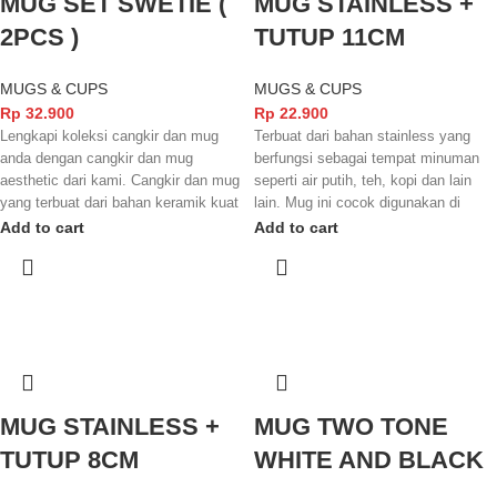
MUG SET SWETIE (
MUG STAINLESS +
2PCS )
TUTUP 11CM
MUGS & CUPS
MUGS & CUPS
Rp
32.900
Rp
22.900
Lengkapi koleksi cangkir dan mug
Terbuat dari bahan stainless yang
anda dengan cangkir dan mug
berfungsi sebagai tempat minuman
aesthetic dari kami. Cangkir dan mug
seperti air putih, teh, kopi dan lain
yang terbuat dari bahan keramik kuat
lain. Mug ini cocok digunakan di
dengan finishing yang glossy
rumah, hotel, resto maupun café.
Add to cart
Add to cart
membuat tampilannya semakin
Dilengkapi dengan tutup yang
menarik dan elegant. Cangkir dan
berfungsi menjaga minuman agar
mug ini juga sudah terstandarisasi
tetap bersih.
SNI dan juga FOOD GRADE
sehingga aman digunakan untuk
minuman yang anda nikmati.
MUG STAINLESS +
MUG TWO TONE
TUTUP 8CM
WHITE AND BLACK