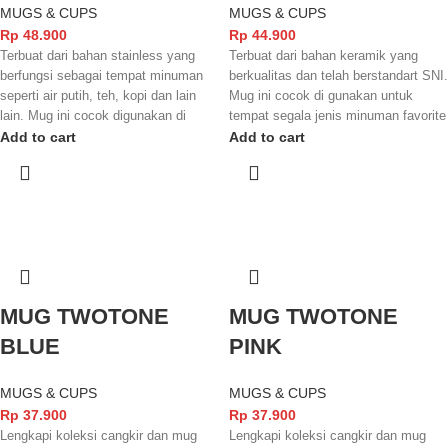
MUGS & CUPS
MUGS & CUPS
Rp
48.900
Rp
44.900
Terbuat dari bahan stainless yang
Terbuat dari bahan keramik yang
berfungsi sebagai tempat minuman
berkualitas dan telah berstandart SNI.
seperti air putih, teh, kopi dan lain
Mug ini cocok di gunakan untuk
lain. Mug ini cocok digunakan di
tempat segala jenis minuman favorite
rumah, hotel, resto maupun café.
Anda. Selain itu juga dilengkapi
Add to cart
Add to cart
Dilengkapi dengan tutup yang
dengan warna two tone ( hitam putih )
berfungsi menjaga minuman agar
yang mempercantik tampilannya.
tetap bersih.
MUG TWOTONE
MUG TWOTONE
BLUE
PINK
MUGS & CUPS
MUGS & CUPS
Rp
37.900
Rp
37.900
Lengkapi koleksi cangkir dan mug
Lengkapi koleksi cangkir dan mug