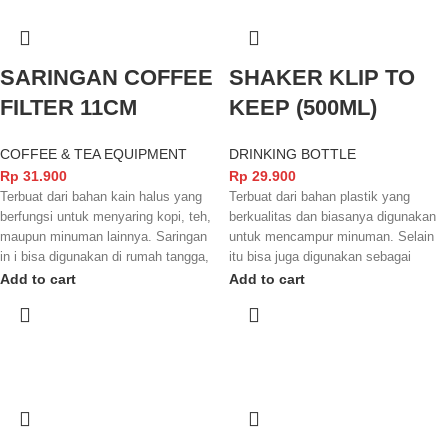
SARINGAN COFFEE
SHAKER KLIP TO
FILTER 11CM
KEEP (500ML)
COFFEE & TEA EQUIPMENT
DRINKING BOTTLE
Rp
31.900
Rp
29.900
Terbuat dari bahan kain halus yang
Terbuat dari bahan plastik yang
berfungsi untuk menyaring kopi, teh,
berkualitas dan biasanya digunakan
maupun minuman lainnya. Saringan
untuk mencampur minuman. Selain
in i bisa digunakan di rumah tangga,
itu bisa juga digunakan sebagai
bar, coffee shop maupun tempat lain
tempat minuman. Bahannya aman
Add to cart
Add to cart
sesuai keperluan.
untuk minuman jadi bisa digunakan
berualng-ulang.
Kami akan menghubungi Anda
kembali, jika request warna tidak
Kami akan menghubungi Anda
tersedia.
kembali, jika request warna tidak
tersedia.