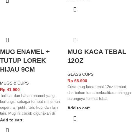
finishingnya yang kece membuat
Dilengkapi dengan tutup yang
mug dari kami ini memiliki kesan
berfungsi menjaga minuman agar
elegant dan juga kece badai. Jangan
tetap bersih.
lupa mug ini juga sudah
berstandarisasi SNI dan juga FOOD
GRADE yang membuatnya semakin
aman lagi menikmati minuman favorit
kalian✨
MUG ENAMEL +
MUG KACA TEBAL
TUTUP LOREK
12OZ
HIJAU 9CM
GLASS CUPS
Rp
68.900
MUGS & CUPS
Crisa mug kaca tebal 12oz terbuat
Rp
41.900
dari bahan kaca berkualitas sehingga
Terbuat dari bahan enamel yang
barangnya terlihat tebal.
berfungsi sebagai tempat minuman
seperti air putih, teh, kopi dan lain
Add to cart
lain. Mug ini cocok digunakan di
rumah, hotel, resto maupun café.
Add to cart
Dilengkapi dengan tutup yang
berfungsi menjaga minuman agar