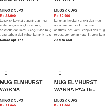
MUGS & CUPS
MUGS & CUPS
Rp
23.900
Rp
30.900
Lengkapi koleksi cangkir dan mug
Lengkapi koleksi cangkir dan mug
anda dengan cangkir dan mug
anda dengan cangkir dan mug
aesthetic dari kami. Cangkir dan mug
aesthetic dari kami. cangkir dan mug
yang terbuat dari bahan keramik kuat
terbuat dari bahan keramik yang kuat
dengan finishing yang glossy
dengan finishing yang glowsy
Select options
Add to cart
membuat tampilannya semakin
membuat tampilannya semakin
menarik dan elegant. Cangkir dan
menarik. tidak lupa juga cangkir dan
mug ini juga sudah terstandarisasi
mug ini sudah terstandarisasi SNI
SNI dan juga FOOD GRADE
dan juga FOOD GRADE sehingga
sehingga aman digunakan untuk
aman digunakan untuk minuman
minuman yang anda nikmati.
yang anda nikmati
MUG ELMHURST
MUG ELMHURST
WARNA
WARNA PASTEL
MUGS & CUPS
MUGS & CUPS
Rp
21.900
Rp
37.900