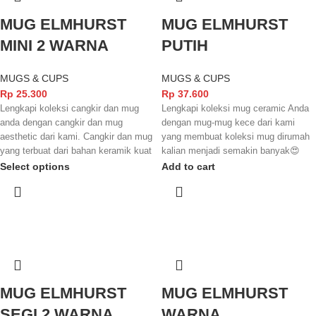
aman lagi menikmati minuman favorit
MUG ELMHURST
MUG ELMHURST
kalian✨
MINI 2 WARNA
PUTIH
MUGS & CUPS
MUGS & CUPS
Rp
25.300
Rp
37.600
Lengkapi koleksi cangkir dan mug
Lengkapi koleksi mug ceramic Anda
anda dengan cangkir dan mug
dengan mug-mug kece dari kami
aesthetic dari kami. Cangkir dan mug
yang membuat koleksi mug dirumah
yang terbuat dari bahan keramik kuat
kalian menjadi semakin banyak😍
dengan finishing yang glossy
Mug yang terbuat dari bahan keramik
Select options
Add to cart
membuat tampilannya semakin
yang kuat dan juga tahan lama serta
menarik dan elegant. Cangkir dan
finishingnya yang kece membuat
mug ini juga sudah terstandarisasi
mug dari kami ini memiliki kesan
SNI dan juga FOOD GRADE
elegant dan juga kece badai. Jangan
sehingga aman digunakan untuk
lupa mug ini juga sudah
minuman yang anda nikmati.
berstandarisasi SNI dan juga FOOD
GRADE yang membuatnya semakin
aman lagi menikmati minuman favorit
MUG ELMHURST
MUG ELMHURST
kalian✨
SEGI 2 WARNA
WARNA