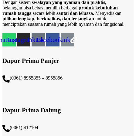
Dengan sistem
swalayan yang nyaman dan praktis
,
pelanggan bisa bebas memilih berbagai
produk kebutuhan
rumah tangga
secara lebih
santai dan leluasa
. Menyediakan
pilihan lengkap, berkualitas, dan terjangkau
untuk
menciptakan suasana rumah yang lebih nyaman dan fungsional.
atsapp
Instagram
Tiktok
Facebook
Link
Dapur Prima Panjer
(0361) 8955855 – 8955856​
Dapur Prima Dalung
(0361) 412104