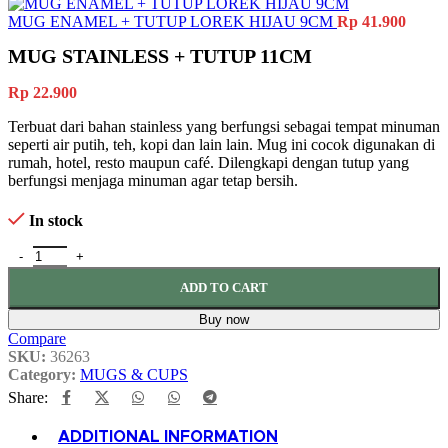
MUG ENAMEL + TUTUP LOREK HIJAU 9CM
Rp
41.900
MUG STAINLESS + TUTUP 11CM
Rp
22.900
Terbuat dari bahan stainless yang berfungsi sebagai tempat minuman
seperti air putih, teh, kopi dan lain lain. Mug ini cocok digunakan di
rumah, hotel, resto maupun café. Dilengkapi dengan tutup yang
berfungsi menjaga minuman agar tetap bersih.
In stock
MUG STAINLESS + TUTUP 11CM quantity
ADD TO CART
Buy now
Compare
SKU:
36263
Category:
MUGS & CUPS
Share:
ADDITIONAL INFORMATION