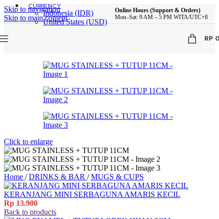
CURRENCY
Skip to navigation
Online Hours (Support & Orders)
Indonesia (IDR)
Skip to main content
Mon–Sat: 9 AM – 5 PM WITA/UTC+8
United States (USD)
RP
Click to enlarge
Home
/
DRINKS & BAR
/
MUGS & CUPS
KERANJANG MINI SERBAGUNA AMARIS KECIL
Rp
13.900
Back to products