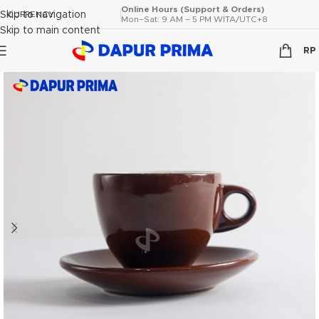
Online Hours (Support & Orders)
Skip to navigation
CURRENCY
Mon–Sat: 9 AM – 5 PM WITA/UTC+8
Skip to main content
RP