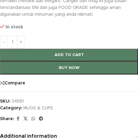
semakin menarik dan elegant. Cangkir dan mug ini juga sudah
terstandarisasi SNI dan juga FOOD GRADE sehingga aman
digunakan untuk minuman yang anda nikmati.
In stock
ADD TO CART
BUY NOW
Compare
SKU:
34581
Category:
MUGS & CUPS
Share:
Additional information