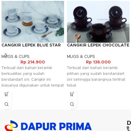
CANGKIR LEPEK BLUE STAR
CANGKIR LEPEK CHOCOLATE
(6PSG)
VENESIA (6PSG)
MUGS & CUPS
MUGS & CUPS
Rp
214.900
Rp
136.000
Terbuat dari bahan keramik
Terbuat dari bahan keramik
berkualitas yang sudah
pilihan yang sudah berstandart
berstandart sni. Cangkir ini
sni sehingga barangnya terlihat
biasanya digunakan untuk tempat
tebal.
minuman seperti teh, kopi, susu
maupun minuman lainnya.
Bahannya yang tebal membuat
barang ini awet jika digunakan
dan terdapat motif blue star pada
barangnya sehingga terlihat
D
elegant dan mewah.