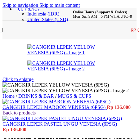
Skip to navigation
Skip to main content
CURRENCY
Online Hours (Support & Orders)
Indonesia (IDR)
Mon–Sat: 9 AM – 5 PM WITA/UTC+8
United States (USD)
RP
Click to enlarge
Home
/
DRINKS & BAR
/
MUGS & CUPS
CANGKIR LEPEK MAROON VENESIA (6PSG)
Rp
136.000
Back to products
CANGKIR LEPEK PASTEL UNGU VENESIA (6PSG)
Rp
136.000