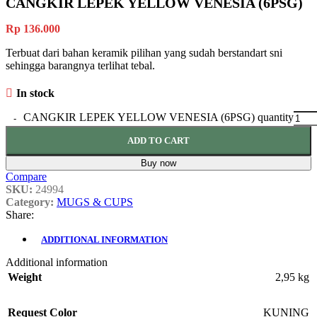
CANGKIR LEPEK YELLOW VENESIA (6PSG)
Rp
136.000
Terbuat dari bahan keramik pilihan yang sudah berstandart sni
sehingga barangnya terlihat tebal.
In stock
CANGKIR LEPEK YELLOW VENESIA (6PSG) quantity
ADD TO CART
Buy now
Compare
SKU:
24994
Category:
MUGS & CUPS
Share:
ADDITIONAL INFORMATION
Additional information
Weight
2,95 kg
Request Color
KUNING