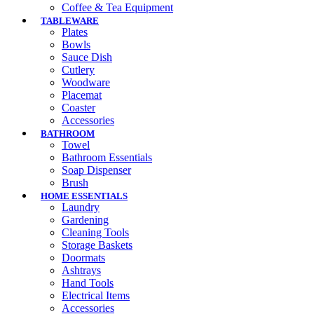
Coffee & Tea Equipment
TABLEWARE
Plates
Bowls
Sauce Dish
Cutlery
Woodware
Placemat
Coaster
Accessories
BATHROOM
Towel
Bathroom Essentials
Soap Dispenser
Brush
HOME ESSENTIALS
Laundry
Gardening
Cleaning Tools
Storage Baskets
Doormats
Ashtrays
Hand Tools
Electrical Items
Accessories