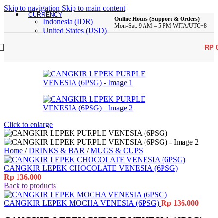
Skip to navigation
Skip to main content
CURRENCY
Online Hours (Support & Orders)
Indonesia (IDR)
Mon–Sat: 9 AM – 5 PM WITA/UTC+8
United States (USD)
RP
Click to enlarge
Home
/
DRINKS & BAR
/
MUGS & CUPS
CANGKIR LEPEK CHOCOLATE VENESIA (6PSG)
Rp
136.000
Back to products
CANGKIR LEPEK MOCHA VENESIA (6PSG)
Rp
136.000