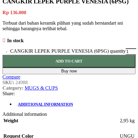
CANGKIR LEPEK PURPLE VENESIA (6PSG)
Rp
136.000
Terbuat dari bahan keramik pilihan yang sudah berstandart sni
sehingga barangnya terlihat tebal.
In stock
CANGKIR LEPEK PURPLE VENESIA (6PSG) quantity
ADD TO CART
Buy now
Compare
SKU:
24988
Category:
MUGS & CUPS
Share:
ADDITIONAL INFORMATION
Additional information
Weight
2,95 kg
Request Color
UNGU