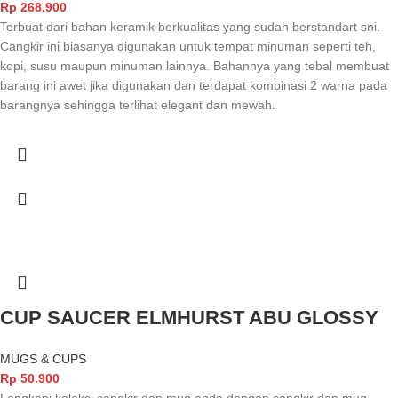
Rp
268.900
Terbuat dari bahan keramik berkualitas yang sudah berstandart sni.
Cangkir ini biasanya digunakan untuk tempat minuman seperti teh,
kopi, susu maupun minuman lainnya. Bahannya yang tebal membuat
barang ini awet jika digunakan dan terdapat kombinasi 2 warna pada
barangnya sehingga terlihat elegant dan mewah.
CUP SAUCER ELMHURST ABU GLOSSY
MUGS & CUPS
Rp
50.900
Lengkapi koleksi cangkir dan mug anda dengan cangkir dan mug