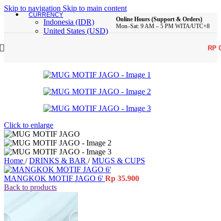
Skip to navigation
Skip to main content
CURRENCY
Online Hours (Support & Orders)
Indonesia (IDR)
Mon–Sat: 9 AM – 5 PM WITA/UTC+8
United States (USD)
RP
Click to enlarge
Home
/
DRINKS & BAR
/
MUGS & CUPS
MANGKOK MOTIF JAGO 6'
Rp
35.900
Back to products