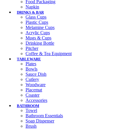
Food Packaging
Napkin
DRINKS & BAR
Glass Cups
Plastic Cups
Melamine Cups
Acrylic Cups
Mugs & Cups
Drinking Bottle
Pitcher
Coffee & Tea Equipment
TABLEWARE
Plates
Bowls
Sauce Dish
Cutlery
Woodware
Placemat
Coaster
Accessories
BATHROOM
Towel
Bathroom Essentials
Soap Dispenser
Brush