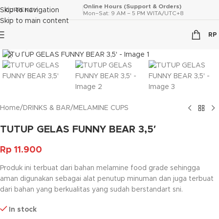
Online Hours (Support & Orders)
Skip to navigation
CURRENCY
Mon–Sat: 9 AM – 5 PM WITA/UTC+8
Skip to main content
RP
Click to enlarge
Home
/
DRINKS & BAR
/
MELAMINE CUPS
TUTUP GELAS FUNNY BEAR 3,5′
Rp
11.900
Produk ini terbuat dari bahan melamine food grade sehingga
aman digunakan sebagai alat penutup minuman dan juga terbuat
dari bahan yang berkualitas yang sudah berstandart sni.
In stock