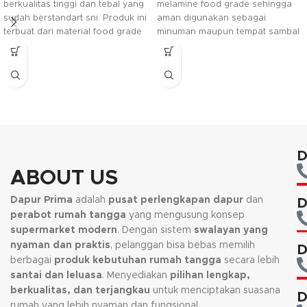
berkualitas tinggi dan tebal yang
melamine food grade sehingga
sudah berstandart sni. Produk ini
aman digunakan sebagai
terbuat dari material food grade
minuman maupun tempat sambal
sehingga aman digunakan untuk
dan juga terbuat dari bahan yang
berbagai jenis minuman, selain itu
berkualitas yang sudah
barang juga mudah ditumpuk
berstandart sni.
saat tidak digunakan sehingga
menghemat ruang penyimpanan.
D
ABOUT US
Dapur Prima
adalah
pusat perlengkapan dapur
dan
D
perabot rumah tangga
yang mengusung konsep
supermarket modern
. Dengan sistem
swalayan yang
nyaman dan praktis
, pelanggan bisa bebas memilih
D
berbagai
produk kebutuhan rumah tangga
secara lebih
santai dan leluasa
. Menyediakan
pilihan lengkap,
berkualitas, dan terjangkau
untuk menciptakan suasana
D
rumah yang lebih nyaman dan fungsional.