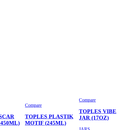
Compare
Compare
TOPLES VIBE
SCAR
TOPLES PLASTIK
JAR (17OZ)
1450ML)
MOTIF (245ML)
JARS