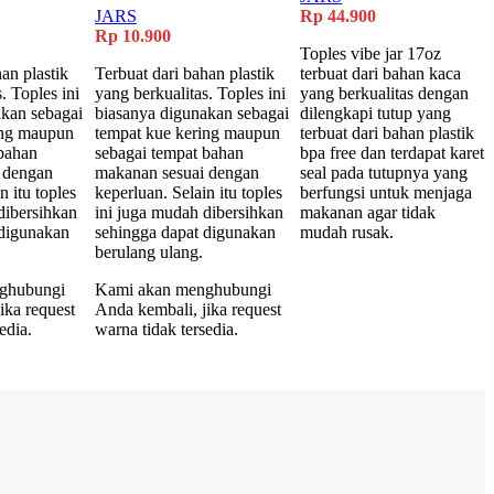
JARS
Rp
44.900
Rp
10.900
Toples vibe jar 17oz
an plastik
Terbuat dari bahan plastik
terbuat dari bahan kaca
. Toples ini
yang berkualitas. Toples ini
yang berkualitas dengan
akan sebagai
biasanya digunakan sebagai
dilengkapi tutup yang
ing maupun
tempat kue kering maupun
terbuat dari bahan plastik
 bahan
sebagai tempat bahan
bpa free dan terdapat karet
 dengan
makanan sesuai dengan
seal pada tutupnya yang
n itu toples
keperluan. Selain itu toples
berfungsi untuk menjaga
dibersihkan
ini juga mudah dibersihkan
makanan agar tidak
 digunakan
sehingga dapat digunakan
mudah rusak.
berulang ulang.
ghubungi
Kami akan menghubungi
ika request
Anda kembali, jika request
edia.
warna tidak tersedia.