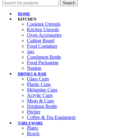
Search
HOME
KITCHEN
Cooking Utensils
Kitchen Utensils
Oven Accessories
Cutting Board
Food Container
Jars
Condiment Bottle
Food Packaging
Napkin
DRINKS & BAR
Glass Cups
Plastic Cups
Melamine Cups
Acrylic Cups
Mugs & Cups
Drinking Bottle
Pitcher
Coffee & Tea Equipment
TABLEWARE
Plates
Bowls