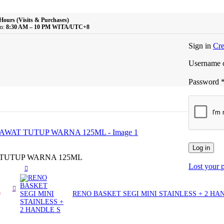
Hours (Visits & Purchases)
n:
8:30 AM – 10 PM WITA/UTC+8
Sign in
Cre
Username o
Password
Log in
 TUTUP WARNA 125ML
Lost your 
0
RENO BASKET SEGI MINI STAINLESS + 2 HA