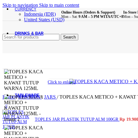
Skip to navigation
Skip to main content
CURRENCY
Brush
Online Hours (Orders & Support)
In-Store 
Indonesia (IDR)
Mon – Sat:
9 AM – 5 PM WITA/UTC+8
Mon – Su
United States (USD)
Bathroom Essentials
DRINKS & BAR
Search
All Product
Glass Cups
Plastic Cups
Melamine Cups
Acrylic Cups
Mugs & Cups
Drinking Bottle
Click to enlarge
Pitcher
Coffee & Tea Equipment
TABLEWARE
Home
/
KITCHEN
/
JARS
/
TOPLES KACA METICO + KAWAT
All Product
Main Dining Items
TOPLES JAR PLASTIK TUTUP ALM 100GR
Rp
19.90
Plates
Bowls