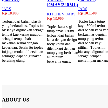
EMAS(220ML)
JARS
JARS
Rp
18.900
Rp
101.500
KITCHEN
,
JARS
Rp
13.900
Terbuat dari bahan plastik
Toples kaca tutup
yang berkualitas. Toples ini
kayu 500ml terbuat
Toples kaca segi
biasanya digunakan sebagai
dari bahan kaca ya
tutup emas 220ml
tempat kue kering maupun
berkualitas dengan
terbuat dari bahan
sebagai tempat bahan
tutup yang terbuat
kaca dengan design
makanan sesuai dengan
dari bahan kayu
body kotak dan
keperluan. Selain itu toples
pilihan. Toples ini
dilengkapi dengan
ini juga mudah dibersihkan
biasanya digunaka
tutup yang berbahan
sehingga dapat digunakan
sebagai tempat
aluminium
berulang ulang.
menyimpan makana
berwarna emas.
ABOUT US