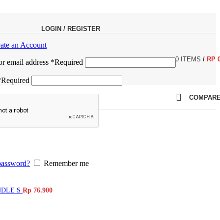
LOGIN / REGISTER
ate an Account
0
ITEMS
/
RP
r email address
*
Required
*
Required
COMPAR
password?
Remember me
NDLE S
Rp
76.900