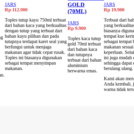
GOLD
JARS
JARS
Rp
112.900
Rp
19.900
(70ML)
Toples tutup kayu 750ml terbuat
Terbuat dari bah
JARS
dari bahan kaca yang berkualitas
yang berkualitas
Rp
9.900
dengan tutup yang terbuat dari
biasanya digun
bahan kayu pilihan dan pada
tempat kue ker
ng
Toples kaca tutup
tutupnya terdapat karet seal yang
sebagai tempat
gold 70ml terbuat
berfungsi untuk menjaga
makanan sesuai
dari bahan kaca
makanan agar tidak cepat rusak.
keperluan. Selai
dan tutupnya
Toples ini biasanya digunakan
ini juga mudah 
terbuat dari bahan
sebagai tempat menyimpan
sehingga dapat
n
aluminium
makanan.
berulang ulang.
berwarna emas.
n.
Kami akan men
Anda kembali, j
warna tidak ters