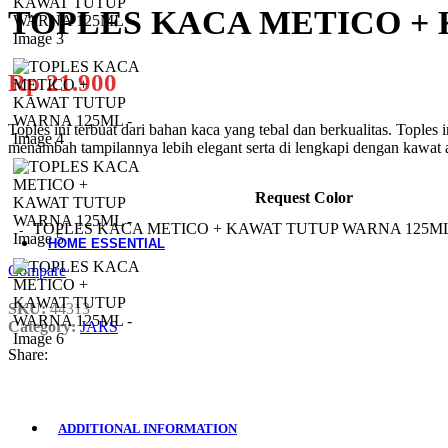
TOPLES KACA METICO +
Sauce Dish
Cutlery
Material-Based
Rp
21.900
Woodware
Toples ini terbuat dari bahan kaca yang tebal dan berkualitas. Top
menambah tampilannya lebih elegant serta di lengkapi dengan kawat 
Table Add-ons
Placemat
Request Color
Coaster
Accessories
TOPLES KACA METICO + KAWAT TUTUP WARNA 125ML q
HOME ESSENTIAL
Compare
All Product
Laundry
SKU:
44313
Gardening
Category:
JARS
Cleaning Tools
Storage Baskets
Share:
Doormats
Ashtrays
Hand Tools
Electrical Items
ADDITIONAL INFORMATION
Accessories