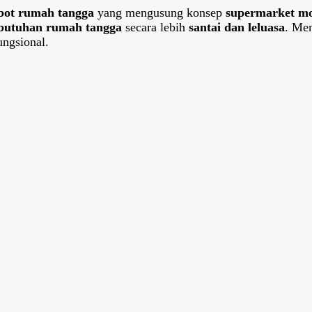
bot rumah tangga
yang mengusung konsep
supermarket m
butuhan rumah tangga
secara lebih
santai dan leluasa
. Me
ngsional.