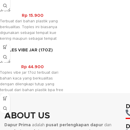
(470ML)
agar tidak cepat rusak. Toples ini
JARS
biasanya digunakan sebagai
Rp
15.900
tempat menyimpan makanan.
Terbuat dari bahan plastik yang
berkualitas. Toples ini biasanya
digunakan sebagai tempat kue
kering maupun sebagai tempat
bahan makanan sesuai dengan
TOPLES VIBE JAR (17OZ)
keperluan. Selain itu toples ini juga
mudah dibersihkan sehingga dapat
JARS
digunakan berulang ulang.
Rp
44.900
Kami akan menghubungi Anda
Toples vibe jar 17oz terbuat dari
kembali, jika request warna tidak
bahan kaca yang berkualitas
tersedia.
dengan dilengkapi tutup yang
terbuat dari bahan plastik bpa free
dan terdapat karet seal pada
tutupnya yang berfungsi untuk
D
menjaga makanan agar tidak
mudah rusak.
ABOUT US
Dapur Prima
adalah
pusat perlengkapan dapur
dan
D