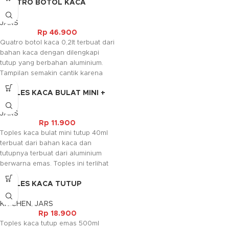
QUATRO BOTOL KACA
(0.2LT)
JARS
Rp
46.900
Quatro botol kaca 0,2lt terbuat dari
bahan kaca dengan dilengkapi
tutup yang berbahan aluminium.
Tampilan semakin cantik karena
pada tutupnya dilengkapi juga
TOPLES KACA BULAT MINI +
dengan motif bunga. Jar ini
TUTUP (40ML)
biasanya digunakan untuk tempat
JARS
bumbu penyedap dapur.
Rp
11.900
Toples kaca bulat mini tutup 40ml
terbuat dari bahan kaca dan
tutupnya terbuat dari aluminium
berwarna emas. Toples ini terlihat
mungil karena ukurannya yang
TOPLES KACA TUTUP
mini. Toples ini biasanya digunakan
EMAS(500ML)
untuk bumbu dapur.
KITCHEN
,
JARS
Rp
18.900
Toples kaca tutup emas 500ml