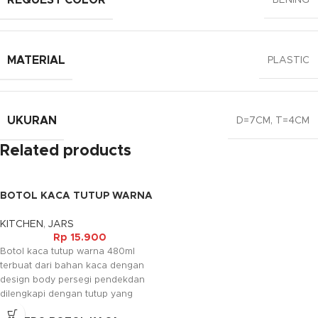
REQUEST COLOR
BENING
MATERIAL
PLASTIC
UKURAN
D=7CM, T=4CM
Related products
BOTOL KACA TUTUP WARNA
(480ML)
KITCHEN
,
JARS
Rp
15.900
Botol kaca tutup warna 480ml
terbuat dari bahan kaca dengan
design body persegi pendekdan
dilengkapi dengan tutup yang
berbahan aluminium berwarna.