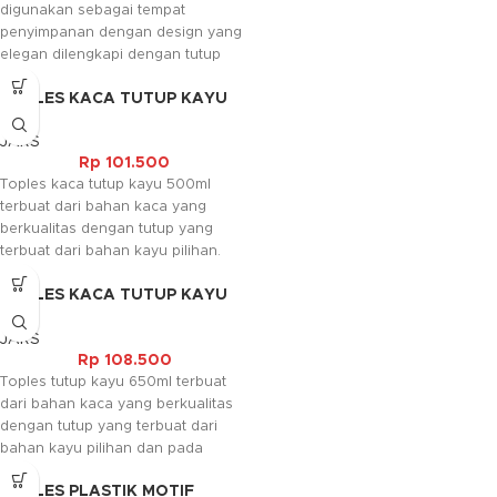
digunakan sebagai tempat
penyimpanan dengan design yang
elegan dilengkapi dengan tutup
yang berbahan aluminium
TOPLES KACA TUTUP KAYU
berwarna emas.
(500ML)
JARS
Rp
101.500
Toples kaca tutup kayu 500ml
terbuat dari bahan kaca yang
berkualitas dengan tutup yang
terbuat dari bahan kayu pilihan.
Toples ini biasanya digunakan
TOPLES KACA TUTUP KAYU
sebagai tempat menyimpan
(650ML)
makanan.
JARS
Rp
108.500
Toples tutup kayu 650ml terbuat
dari bahan kaca yang berkualitas
dengan tutup yang terbuat dari
bahan kayu pilihan dan pada
tutupnya terdapat karet seal yang
TOPLES PLASTIK MOTIF
berfungsi untuk menjaga makanan