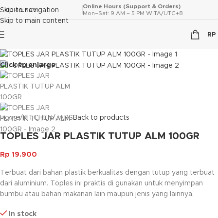
Online Hours (Support & Orders)
Skip to navigation
CURRENCY
Mon–Sat: 9 AM – 5 PM WITA/UTC+8
Skip to main content
RP
Click to enlarge
Home
/
KITCHEN
/
JARS
Back to products
TOPLES JAR PLASTIK TUTUP ALM 100GR
Rp
19.900
Terbuat dari bahan plastik berkualitas dengan tutup yang terbuat
dari aluminium. Toples ini praktis di gunakan untuk menyimpan
bumbu atau bahan makanan lain maupun jenis yang lainnya.
In stock