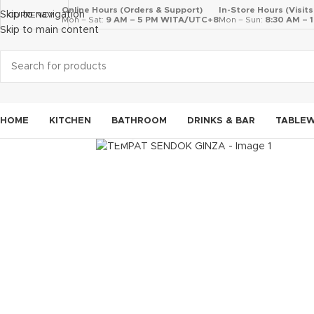
Online Hours (Orders & Support)
In-Store Hours (Visit
Skip to navigation
CURRENCY
Mon – Sat:
9 AM – 5 PM WITA/UTC+8
Mon – Sun:
8:30 AM –
Skip to main content
HOME
KITCHEN
BATHROOM
DRINKS & BAR
TABLE
Click to enlarge