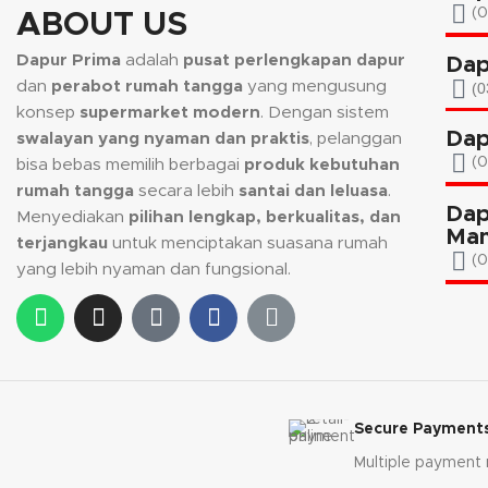
(0
ABOUT US
Dapur Prima
adalah
pusat perlengkapan dapur
Dap
dan
perabot rumah tangga
yang mengusung
(0
konsep
supermarket modern
. Dengan sistem
Dap
swalayan yang nyaman dan praktis
, pelanggan
(
bisa bebas memilih berbagai
produk kebutuhan
rumah tangga
secara lebih
santai dan leluasa
.
Dap
Menyediakan
pilihan lengkap, berkualitas, dan
Man
terjangkau
untuk menciptakan suasana rumah
(0
yang lebih nyaman dan fungsional.
Secure Payment
Multiple payment