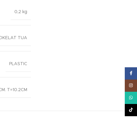
0,2 kg
OKELAT TUA
PLASTIC
Face
Inst
CM. T=10.2CM
What
TikT