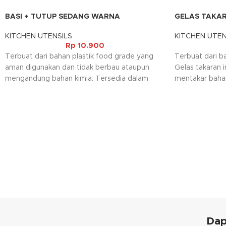
BASI + TUTUP SEDANG WARNA
GELAS TAKAR
KITCHEN UTENSILS
KITCHEN UTEN
Rp
10.900
Terbuat dari bahan plastik food grade yang
Terbuat dari ba
aman digunakan dan tidak berbau ataupun
Gelas takaran 
mengandung bahan kimia. Tersedia dalam
mentakar baha
warna warni yang menambah kesan indah
beras, gula ma
pada dapur maupun rumah anda.
Alat ini sanga
dalam menentu
Kami akan menghubungi Anda kembali, jika
diperlukan.
request warna tidak tersedia.
Dap