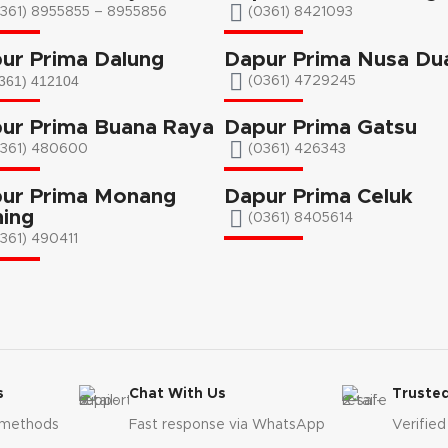
361) 8955855 – 8955856​
(0361) 8421093
ur Prima Dalung
Dapur Prima Nusa Du
361) 412104
(0361) 4729245
ur Prima Buana Raya
Dapur Prima Gatsu
0361) 480600
(0361) 426343
ur Prima Monang
Dapur Prima Celuk
ing
(0361) 8405614
361) 490411​
s
Chat With Us
Trusted
 methods
Fast response via WhatsApp
Verified