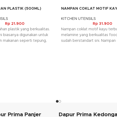
AN PLASTIK (500ML)
NAMPAN COKLAT MOTIF KA
SILS
KITCHEN UTENSILS
Rp
21.900
Rp
31.900
han plastik yang berkualitas.
Nampan coklat motif kayu terbu
ini biasanya digunakan untuk
melamine yang berkualitas foo
n makanan seperti tepung,
sudah berstandart sni. Nampan i
upun bahan makanan lainnya.
dalam motif kayu berwarna coke
t membantu ibu rumah tangga
kan jumlah takaran bahan yang
ur Prima Panjer
Dapur Prima Kedong