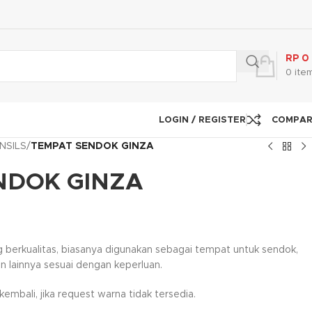
RP
0
0
ite
LOGIN / REGISTER
COMPA
NSILS
/
TEMPAT SENDOK GINZA
NDOK GINZA
g berkualitas, biasanya digunakan sebagai tempat untuk sendok,
n lainnya sesuai dengan keperluan.
mbali, jika request warna tidak tersedia.