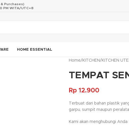
s & Purchases)
 10 PM WITA/UTC+8
WARE
HOME ESSENTIAL
Home
/
KITCHEN
/
KITCHEN UTE
TEMPAT SE
Rp
12.900
Terbuat dari bahan plastik yan
garpu, sumpit maupun peralata
Kami akan menghubungi Anda ke