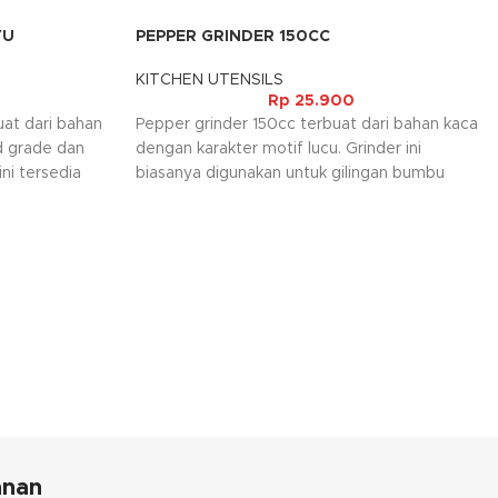
YU
PEPPER GRINDER 150CC
KITCHEN UTENSILS
Rp
25.900
at dari bahan
Pepper grinder 150cc terbuat dari bahan kaca
d grade dan
dengan karakter motif lucu. Grinder ini
ni tersedia
biasanya digunakan untuk gilingan bumbu
lat.
seperti merica.
anan