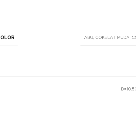
COLOR
ABU
,
COKELAT MUDA
,
C
D=10.5