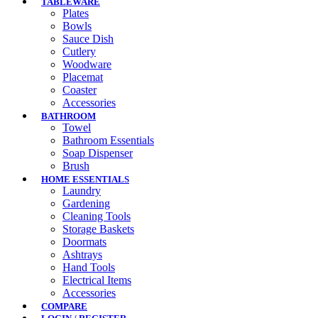
TABLEWARE
Plates
Bowls
Sauce Dish
Cutlery
Woodware
Placemat
Coaster
Accessories
BATHROOM
Towel
Bathroom Essentials
Soap Dispenser
Brush
HOME ESSENTIALS
Laundry
Gardening
Cleaning Tools
Storage Baskets
Doormats
Ashtrays
Hand Tools
Electrical Items
Accessories
COMPARE