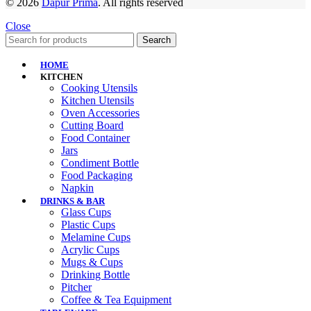
© 2026
Dapur Prima
. All rights reserved
Close
Search
HOME
KITCHEN
Cooking Utensils
Kitchen Utensils
Oven Accessories
Cutting Board
Food Container
Jars
Condiment Bottle
Food Packaging
Napkin
DRINKS & BAR
Glass Cups
Plastic Cups
Melamine Cups
Acrylic Cups
Mugs & Cups
Drinking Bottle
Pitcher
Coffee & Tea Equipment