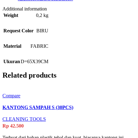
Additional information
Weight
0,2 kg
Request Color
BIRU
Material
FABRIC
Ukuran
D=65X39CM
Related products
Compare
KANTONG SAMPAH S (30PCS)
CLEANING TOOLS
Rp
42.500
Terbuat dari bahan plastik tebal dan kuat, biasanya kantong ini