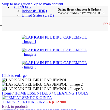
Skip to navigation
Skip to main content
CURRENCY
Online Hours (Support & Orders)
Indonesia (IDR)
Mon–Sat: 9 AM – 5 PM WITA/UTC+8
United States (USD)
RP
Click to enlarge
Home
/
HOME ESSENTIALS
/
CLEANING TOOLS
TEMPAT SENDOK GINZA
Rp
12.900
Back to products