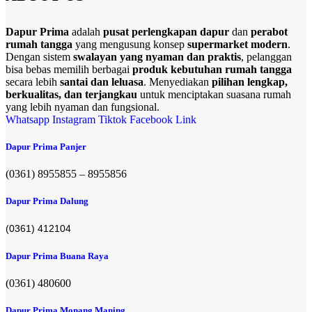
Dapur Prima
adalah
pusat perlengkapan dapur
dan
perabot
rumah tangga
yang mengusung konsep
supermarket modern
.
Dengan sistem
swalayan yang nyaman dan praktis
, pelanggan
bisa bebas memilih berbagai
produk kebutuhan rumah tangga
secara lebih
santai dan leluasa
. Menyediakan
pilihan lengkap,
berkualitas, dan terjangkau
untuk menciptakan suasana rumah
yang lebih nyaman dan fungsional.
Whatsapp
Instagram
Tiktok
Facebook
Link
Dapur Prima Panjer
(0361) 8955855 – 8955856​
Dapur Prima Dalung
(0361) 412104
Dapur Prima Buana Raya
(0361) 480600
Dapur Prima Monang Maning