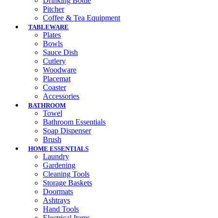
Drinking Bottle
Pitcher
Coffee & Tea Equipment
TABLEWARE
Plates
Bowls
Sauce Dish
Cutlery
Woodware
Placemat
Coaster
Accessories
BATHROOM
Towel
Bathroom Essentials
Soap Dispenser
Brush
HOME ESSENTIALS
Laundry
Gardening
Cleaning Tools
Storage Baskets
Doormats
Ashtrays
Hand Tools
Electrical Items