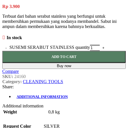
Rp
3.900
Terbuat dari bahan serabut stainless yang berfungsi untuk
membersihkan permukaan yang nodanya membandel. Sabut ini
ampun dalam membersihkan karena bahnnya berkualitas.
In stock
SUSEMI SERABUT STAINLESS quantity
ADD TO CART
Buy now
Compare
SKU:
24160
Category:
CLEANING TOOLS
Share:
ADDITIONAL INFORMATION
Additional information
Weight
0,8 kg
Request Color
SILVER