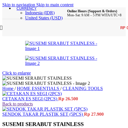
Skip to navigation
Skip to main content
CURRENCY
Online Hours (Support & Orders)
Indonesia (IDR)
Mon–Sat: 9 AM – 5 PM WITA/UTC+8
United States (USD)
RP
Click to enlarge
Home
/
HOME ESSENTIALS
/
CLEANING TOOLS
CETAKAN ES SEGI (2PCS)
Rp
26.500
Back to products
SENDOK TAKAR PLASTIK SET (5PCS)
Rp
27.900
SUSEMI SERABUT STAINLESS