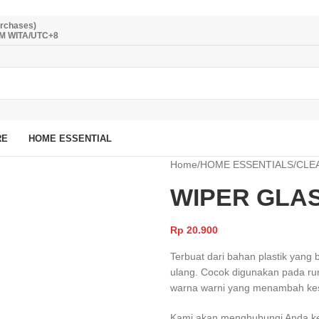
urchases)
PM WITA/UTC+8
RE
HOME ESSENTIAL
Home
/
HOME ESSENTIALS
/
CLE
WIPER GLA
Rp
20.900
Terbuat dari bahan plastik yang
ulang. Cocok digunakan pada rum
warna warni yang menambah ke
Kami akan menghubungi Anda kemb