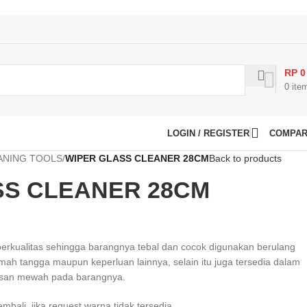
RP
0
0
ite
LOGIN / REGISTER
COMPA
ANING TOOLS
/
WIPER GLASS CLEANER 28CM
Back to products
SS CLEANER 28CM
 berkualitas sehingga barangnya tebal dan cocok digunakan berulang
ah tangga maupun keperluan lainnya, selain itu juga tersedia dalam
san mewah pada barangnya.
ali, jika request warna tidak tersedia.