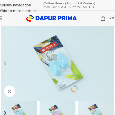
Online Hours (Support & Orders)
Skip to navigation
CURRENCY
Mon–Sat: 9 AM – 5 PM WITA/UTC+8
Skip to main content
RP
Click to enlarge