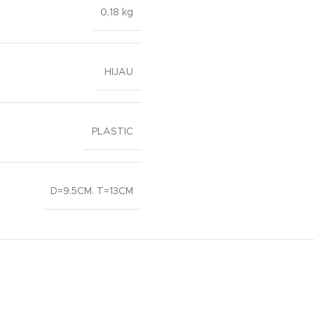
0,18 kg
HIJAU
PLASTIC
D=9.5CM. T=13CM