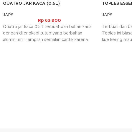
QUATRO JAR KACA (0.5L)
TOPLES ESSE
JARS
JARS
Rp
63.900
Quatro jar kaca 0,5lt terbuat dari bahan kaca
Terbuat dari ba
dengan dilengkapi tutup yang berbahan
Toples ini bia
aluminium. Tampilan semakin cantik karena
kue kering ma
pada tutupnya dilengkapi juga dengan motif
makanan sesuai
bunga. Jar ini biasanya digunakan untuk
toples ini jug
tempat bumbu penyedap dapur.
dapat digunaka