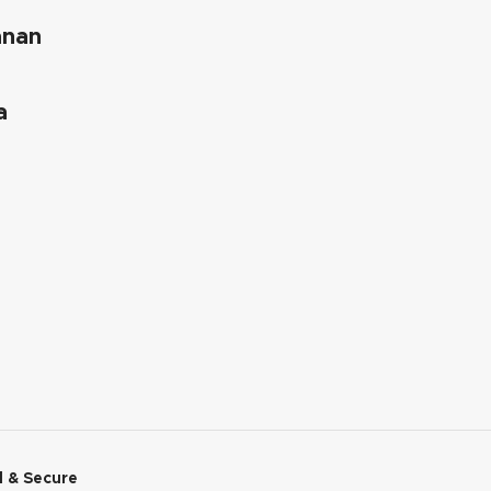
anan
a
 & Secure