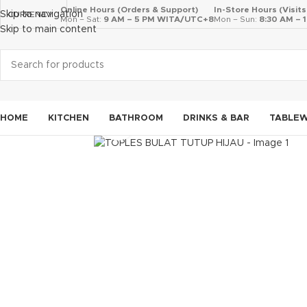
Online Hours (Orders & Support)
In-Store Hours (Visit
Skip to navigation
CURRENCY
Mon – Sat:
9 AM – 5 PM WITA/UTC+8
Mon – Sun:
8:30 AM –
Skip to main content
HOME
KITCHEN
BATHROOM
DRINKS & BAR
TABLE
Click to enlarge