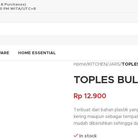
s & Purchases)
 10 PM WITA/UTC+8
WARE
HOME ESSENTIAL
Home
/
KITCHEN
/
JARS
/
TOPLE
TOPLES BUL
Rp
12.900
Terbuat dari bahan plastik yan
kering maupun sebagai tempat 
mudah dibersihkan sehingga da
In stock