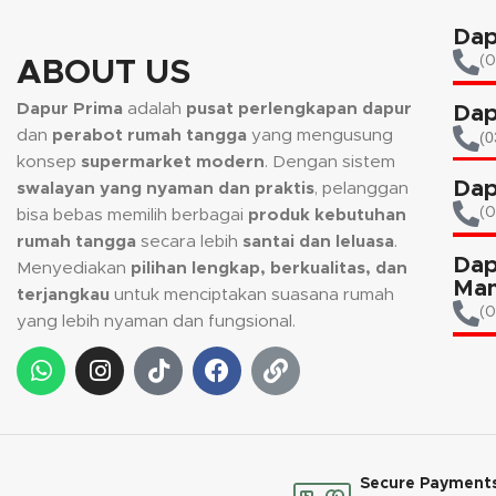
Dap
(0
ABOUT US
Dapur Prima
adalah
pusat perlengkapan dapur
Dap
dan
perabot rumah tangga
yang mengusung
(0
konsep
supermarket modern
. Dengan sistem
Dap
swalayan yang nyaman dan praktis
, pelanggan
(
bisa bebas memilih berbagai
produk kebutuhan
rumah tangga
secara lebih
santai dan leluasa
.
Dap
Menyediakan
pilihan lengkap, berkualitas, dan
Man
terjangkau
untuk menciptakan suasana rumah
(0
yang lebih nyaman dan fungsional.
Secure Payment