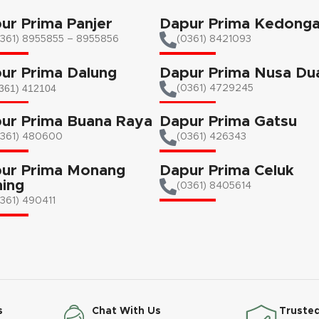
ur Prima Panjer
Dapur Prima Kedong
361) 8955855 – 8955856​
(0361) 8421093
ur Prima Dalung
Dapur Prima Nusa Du
361) 412104
(0361) 4729245
ur Prima Buana Raya
Dapur Prima Gatsu
0361) 480600
(0361) 426343
ur Prima Monang
Dapur Prima Celuk
ing
(0361) 8405614
361) 490411​
s
Chat With Us
Trusted