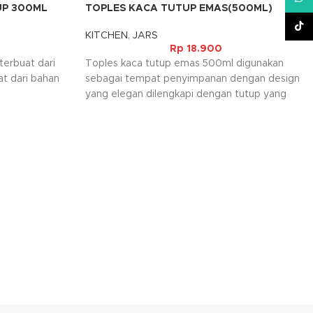
UP 300ML
TOPLES KACA TUTUP EMAS(500ML)
TikT
KITCHEN
,
JARS
Rp
18.900
terbuat dari
Toples kaca tutup emas 500ml digunakan
t dari bahan
sebagai tempat penyimpanan dengan design
yang elegan dilengkapi dengan tutup yang
berbahan aluminium berwarna emas.