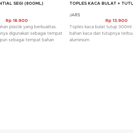
NTIAL SEGI (800ML)
TOPLES KACA BULAT + TUT
JARS
Rp
18.900
Rp
13.900
han plastik yang berkualitas.
Toples kaca bulat tutup 300ml 
sanya digunakan sebagai tempat
bahan kaca dan tutupnya terbua
upun sebagai tempat bahan
aluminium.
 dengan keperluan. Selain itu
a mudah dibersihkan sehingga
n berulang ulang.