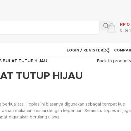
RP
0
0
ite
LOGIN / REGISTER
COMPA
S BULAT TUTUP HIJAU
Back to products
AT TUTUP HIJAU
g berkualitas. Toples ini biasanya digunakan sebagai tempat kue
bahan makanan sesuai dengan keperluan. Selain itu toples ini juga
pat digunakan berulang ulang.