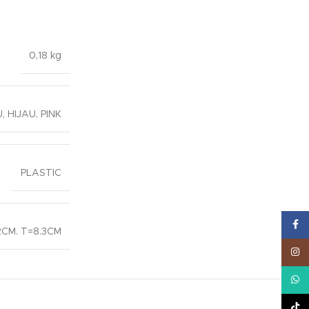
0,18 kg
U
,
HIJAU
,
PINK
PLASTIC
Face
2CM. T=8.3CM
Inst
What
TikT