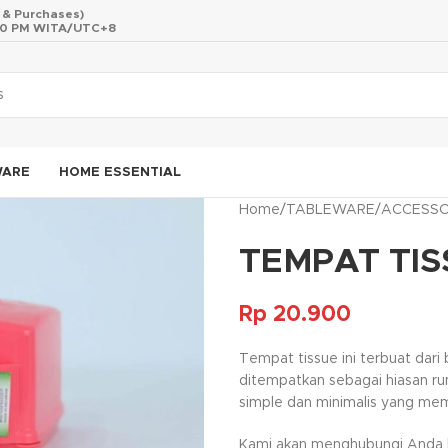
s & Purchases)
 10 PM WITA/UTC+8
WARE
HOME ESSENTIAL
Home
/
TABLEWARE
/
ACCESSO
TEMPAT TIS
Rp
20.900
Tempat tissue ini terbuat dari
ditempatkan sebagai hiasan ru
simple dan minimalis yang me
Kami akan menghubungi Anda ke