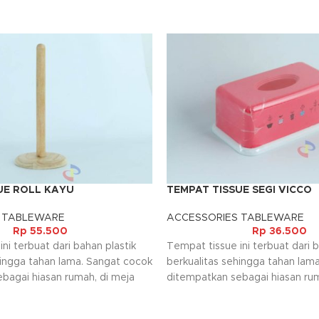
UE ROLL KAYU
TEMPAT TISSUE SEGI VICCO
 TABLEWARE
ACCESSORIES TABLEWARE
Rp
55.500
Rp
36.500
ni terbuat dari bahan plastik
Tempat tissue ini terbuat dari b
hingga tahan lama. Sangat cocok
berkualitas sehingga tahan lam
bagai hiasan rumah, di meja
ditempatkan sebagai hiasan rum
ruang tamu rumah. Dilengkapi
kantor maupun ruang tamu ruma
dan minimalis yang
design simple dan minimalis ya