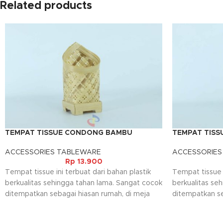
Related products
TEMPAT TISSUE CONDONG BAMBU
TEMPAT TISS
ACCESSORIES TABLEWARE
ACCESSORIES
Rp
13.900
Tempat tissue ini terbuat dari bahan plastik
Tempat tissue i
berkualitas sehingga tahan lama. Sangat cocok
berkualitas se
ditempatkan sebagai hiasan rumah, di meja
ditempatkan se
kantor maupun ruang tamu rumah. Dilengkapi
kantor maupun 
design simple dan minimalis yang
design simple 