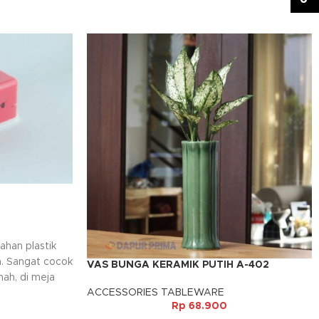
ahan plastik
a. Sangat cocok
VAS BUNGA KERAMIK PUTIH A-402
ah, di meja
ACCESSORIES TABLEWARE
h. Dilengkapi
Rp
68.900
ng