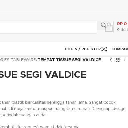
RP
0
0
ite
LOGIN / REGISTER
COMPA
RIES TABLEWARE
/
TEMPAT TISSUE SEGI VALDICE
SUE SEGI VALDICE
 bahan plastik berkualitas sehingga tahan lama. Sangat cocok
mah, di meja kantor maupun ruang tamu rumah. Dilengkapi design
mperindah ruangan anda.
mbali, jika request warna tidak tersedia.