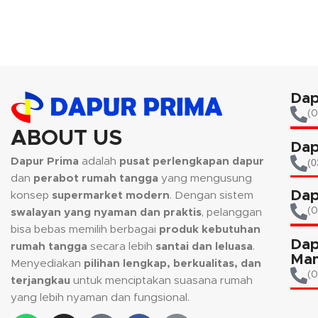
memperindah ruangan anda.
memperindah r
Dap
(0
ABOUT US
Dap
Dapur Prima
adalah
pusat perlengkapan dapur
(0
dan
perabot rumah tangga
yang mengusung
Dap
konsep
supermarket modern
. Dengan sistem
(
swalayan yang nyaman dan praktis
, pelanggan
bisa bebas memilih berbagai
produk kebutuhan
Dap
rumah tangga
secara lebih
santai dan leluasa
.
Man
Menyediakan
pilihan lengkap, berkualitas, dan
(0
terjangkau
untuk menciptakan suasana rumah
yang lebih nyaman dan fungsional.