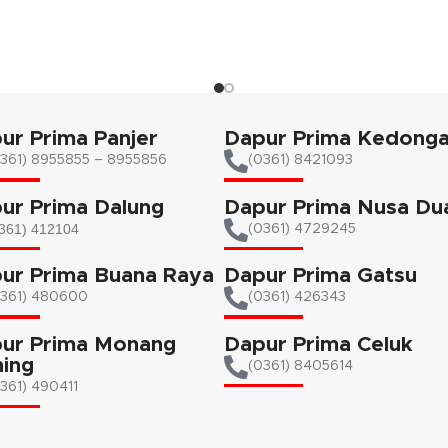
uangan anda.
memperindah ruangan anda.
Kami akan menghubungi Anda ke
request warna tidak tersedia.
ur Prima Panjer
Dapur Prima Kedong
361) 8955855 – 8955856​
(0361) 8421093
ur Prima Dalung
Dapur Prima Nusa Du
361) 412104
(0361) 4729245
ur Prima Buana Raya
Dapur Prima Gatsu
0361) 480600
(0361) 426343
ur Prima Monang
Dapur Prima Celuk
ing
(0361) 8405614
361) 490411​