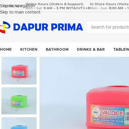
Online Hours (Orders & Support)
In-Store Hours (Visit
Skip to navigation
CURRENCY
Mon – Sat:
9 AM – 5 PM WITA/UTC+8
Mon – Sun:
8:30 AM –
Skip to main content
HOME
KITCHEN
BATHROOM
DRINKS & BAR
TABLE