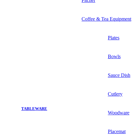
Pitcher
Coffee & Tea Equipment
Plates
Bowls
Sauce Dish
Cutlery
TABLEWARE
Woodware
Placemat