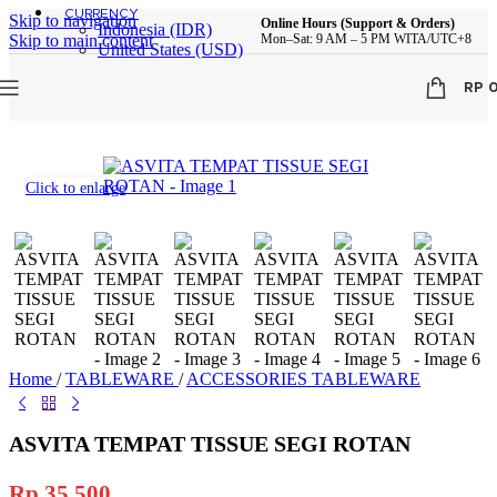
CURRENCY
Skip to navigation
Online Hours (Support & Orders)
Indonesia (IDR)
Skip to main content
Mon–Sat: 9 AM – 5 PM WITA/UTC+8
United States (USD)
RP
Click to enlarge
Home
/
TABLEWARE
/
ACCESSORIES TABLEWARE
ASVITA TEMPAT TISSUE SEGI ROTAN
Rp
35.500