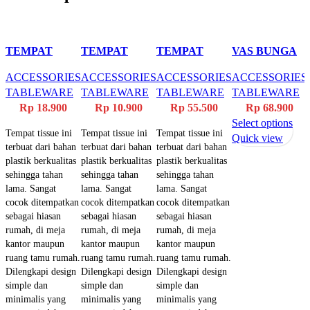
TEMPAT
TEMPAT
TEMPAT
VAS BUNGA
TISSUE
TISSUE
TISSUE ROLL
KERAMIK
ACCESSORIES
ACCESSORIES
ACCESSORIES
ACCESSORIES
BULAT
BULAT
KAYU
PUTIH A-402
TABLEWARE
TABLEWARE
TABLEWARE
TABLEWARE
ROTAN
SUNNY
Rp
18.900
Rp
10.900
Rp
55.500
Rp
68.900
VERONICA
Thi
Select options
Tempat tissue ini
Tempat tissue ini
Tempat tissue ini
pro
Quick view
terbuat dari bahan
terbuat dari bahan
terbuat dari bahan
has
plastik berkualitas
plastik berkualitas
plastik berkualitas
mult
sehingga tahan
sehingga tahan
sehingga tahan
vari
lama. Sangat
lama. Sangat
lama. Sangat
The
cocok ditempatkan
cocok ditempatkan
cocok ditempatkan
opt
sebagai hiasan
sebagai hiasan
sebagai hiasan
ma
rumah, di meja
rumah, di meja
rumah, di meja
kantor maupun
kantor maupun
kantor maupun
be
ruang tamu rumah.
ruang tamu rumah.
ruang tamu rumah.
cho
Dilengkapi design
Dilengkapi design
Dilengkapi design
on
simple dan
simple dan
simple dan
the
minimalis yang
minimalis yang
minimalis yang
pro