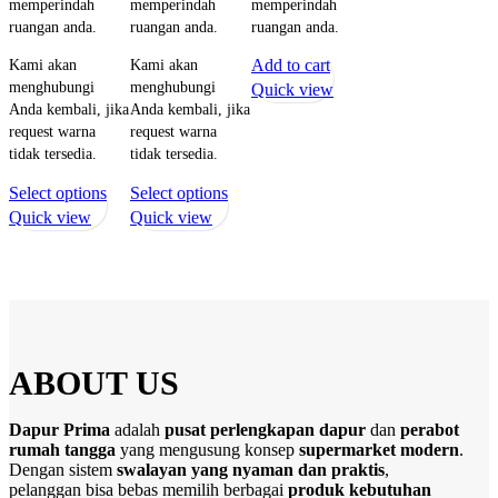
memperindah
memperindah
memperindah
pag
ruangan anda.
ruangan anda.
ruangan anda.
Kami akan
Kami akan
Add to cart
menghubungi
menghubungi
Quick view
Anda kembali, jika
Anda kembali, jika
request warna
request warna
tidak tersedia.
tidak tersedia.
This
This
Select options
Select options
product
product
Quick view
Quick view
has
has
multiple
multiple
variants.
variants.
The
The
options
options
may
may
ABOUT US
be
be
chosen
chosen
Dapur Prima
adalah
pusat perlengkapan dapur
dan
perabot
on
on
rumah tangga
yang mengusung konsep
supermarket modern
.
the
the
Dengan sistem
swalayan yang nyaman dan praktis
,
product
product
pelanggan bisa bebas memilih berbagai
produk kebutuhan