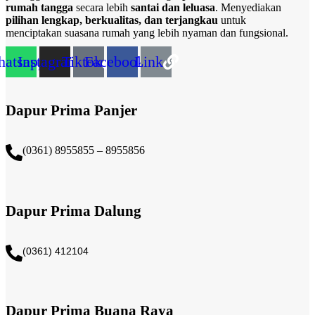
page
page
rumah tangga
secara lebih
santai dan leluasa
. Menyediakan
pilihan lengkap, berkualitas, dan terjangkau
untuk
menciptakan suasana rumah yang lebih nyaman dan fungsional.
atsapp
Instagram
Tiktok
Facebook
Link
Dapur Prima Panjer
(0361) 8955855 – 8955856​
Dapur Prima Dalung
(0361) 412104
Dapur Prima Buana Raya