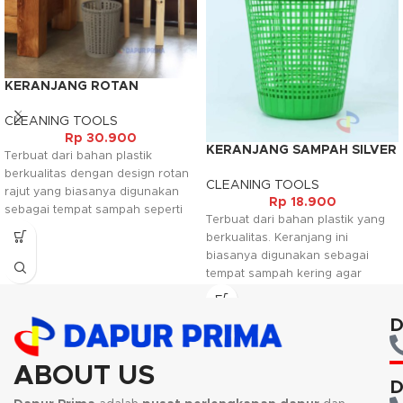
KERANJANG ROTAN
PLASTIK KECIL
CLEANING TOOLS
Rp
30.900
KERANJANG SAMPAH SILVER
Terbuat dari bahan plastik
berkualitas dengan design rotan
CLEANING TOOLS
rajut yang biasanya digunakan
Rp
18.900
sebagai tempat sampah seperti
Terbuat dari bahan plastik yang
sampah kertas. Keranjang ini di
berkualitas. Keranjang ini
design minimalis tapi memberikan
biasanya digunakan sebagai
kesan elegant untuk diletakkan di
tempat sampah kering agar
rumah atau kantor.
lingkungan tetap terjaga
Kami akan menghubungi Anda
kebersihannya.
D
kembali, jika request warna tidak
Kami akan menghubungi Anda
tersedia.
kembali, jika request warna tidak
ABOUT US
tersedia.
D