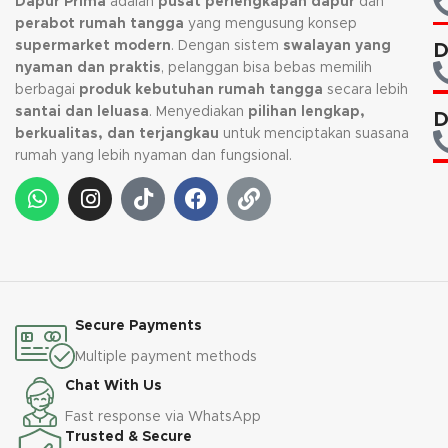
Dapur Prima
adalah
pusat perlengkapan dapur
dan
perabot rumah tangga
yang mengusung konsep
supermarket modern
. Dengan sistem
swalayan yang
D
nyaman dan praktis
, pelanggan bisa bebas memilih
berbagai
produk kebutuhan rumah tangga
secara lebih
santai dan leluasa
. Menyediakan
pilihan lengkap,
D
berkualitas, dan terjangkau
untuk menciptakan suasana
rumah yang lebih nyaman dan fungsional.
Secure Payments
Multiple payment methods
Chat With Us
Fast response via WhatsApp
Trusted & Secure