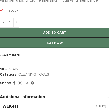
yang berfungsi untuk membersihkan noda yang membandel.
In stock
ADD TO CART
BUY NOW
Compare
SKU:
16412
Category:
CLEANING TOOLS
Share:
Additional information
WEIGHT
0,8 kg