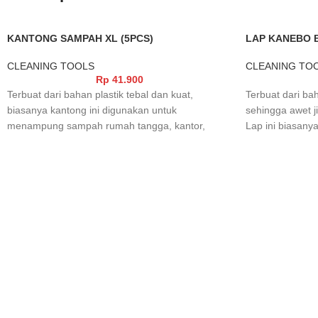
KANTONG SAMPAH XL (5PCS)
LAP KANEBO 
CLEANING TOOLS
CLEANING TO
Rp
41.900
Terbuat dari bahan plastik tebal dan kuat,
Terbuat dari ba
biasanya kantong ini digunakan untuk
sehingga awet j
menampung sampah rumah tangga, kantor,
Lap ini biasany
restaurant maupun tempat lainnya sehingga
motor maupun k
kebersihan dan keindahan lingkungan terjaga.
perawatannya p
ekonomis.