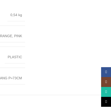
0,54 kg
RANGE
,
PINK
PLASTIC
Face
ANG P=73CM
Insta
What
TikTo