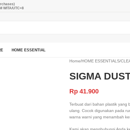
urchases)
PM WITA/UTC+8
RE
HOME ESSENTIAL
Home
/
HOME ESSENTIALS
/
CLE
SIGMA DUST
Rp
41.900
Terbuat dari bahan plastik yang
ulang. Cocok digunakan pada rum
warna warni yang menambah ke
Kami akan menghubungi Anda kemb