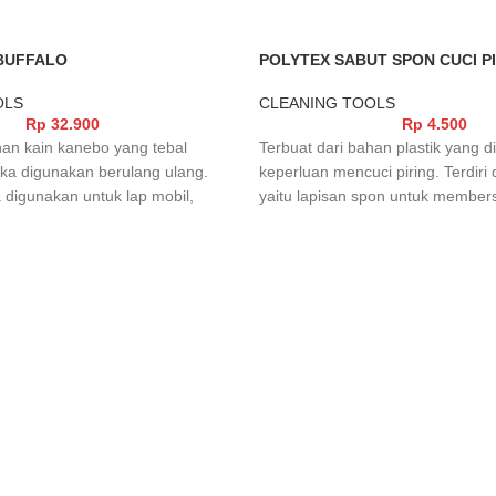
BUFFALO
POLYTEX SABUT SPON CUCI P
OLS
CLEANING TOOLS
Rp
32.900
Rp
4.500
han kain kanebo yang tebal
Terbuat dari bahan plastik yang 
ika digunakan berulang ulang.
keperluan mencuci piring. Terdiri 
a digunakan untuk lap mobil,
yaitu lapisan spon untuk member
aca pada saat dibersihkan. Cara
yang tidak membandel dan lapisa
un mudah sehingga praktis dan
berfungsi untuk membersihkan n
membandel.