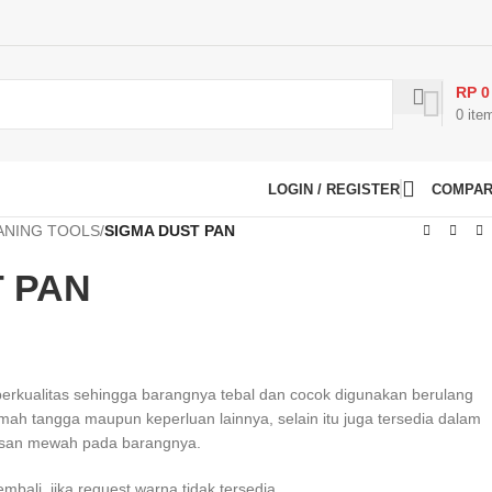
RP
0
0
ite
LOGIN / REGISTER
COMPA
ANING TOOLS
/
SIGMA DUST PAN
 PAN
 berkualitas sehingga barangnya tebal dan cocok digunakan berulang
ah tangga maupun keperluan lainnya, selain itu juga tersedia dalam
san mewah pada barangnya.
ali, jika request warna tidak tersedia.