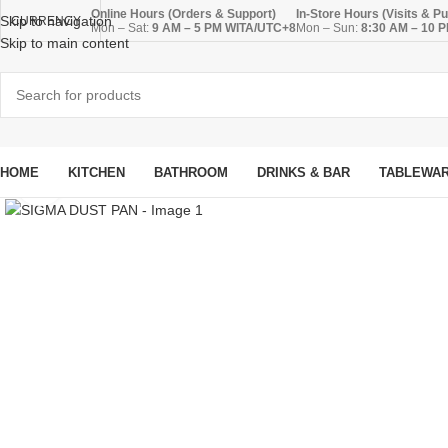
Online Hours (Orders & Support)
In-Store Hours (Visits & P
Skip to navigation
CURRENCY
Mon – Sat:
9 AM – 5 PM WITA/UTC+8
Mon – Sun:
8:30 AM – 10 
Skip to main content
HOME
KITCHEN
BATHROOM
DRINKS & BAR
TABLEWA
Click to enlarge