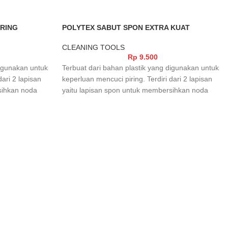
IRING
POLYTEX SABUT SPON EXTRA KUAT
CLEANING TOOLS
Rp
9.500
digunakan untuk
Terbuat dari bahan plastik yang digunakan untuk
dari 2 lapisan
keperluan mencuci piring. Terdiri dari 2 lapisan
sihkan noda
yaitu lapisan spon untuk membersihkan noda
n sabut yang
yang tidak membandel dan lapisan sabut yang
oda yang
berfungsi untuk membersihkan noda yang
membandel.