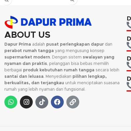
Kami akan menghubungi Anda
kembali, jika request warna tidak
D
tersedia.
ABOUT US
D
Dapur Prima
adalah
pusat perlengkapan dapur
dan
perabot rumah tangga
yang mengusung konsep
supermarket modern
. Dengan sistem
swalayan yang
D
nyaman dan praktis
, pelanggan bisa bebas memilih
berbagai
produk kebutuhan rumah tangga
secara lebih
santai dan leluasa
. Menyediakan
pilihan lengkap,
D
berkualitas, dan terjangkau
untuk menciptakan suasana
rumah yang lebih nyaman dan fungsional.