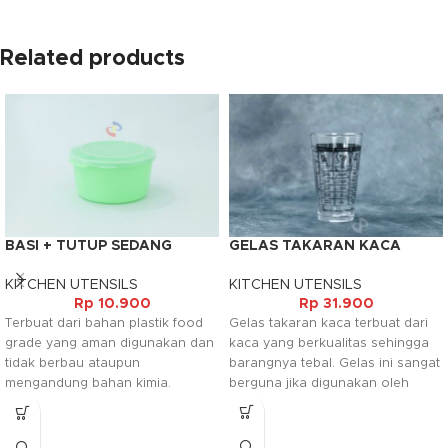
Related products
BASI + TUTUP SEDANG
GELAS TAKARAN KACA
WARNA
KITCHEN UTENSILS
KITCHEN UTENSILS
Rp
31.900
Rp
10.900
Gelas takaran kaca terbuat dari
Terbuat dari bahan plastik food
kaca yang berkualitas sehingga
grade yang aman digunakan dan
barangnya tebal. Gelas ini sangat
tidak berbau ataupun
berguna jika digunakan oleh
mengandung bahan kimia.
bartender agar memudahkan
Tersedia dalam warna warni yang
untuk mentakar mnuman.
menambah kesan indah pada
dapur maupun rumah anda.