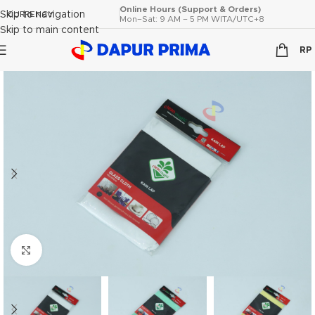
Online Hours (Support & Orders)
Skip to navigation
CURRENCY
Mon–Sat: 9 AM – 5 PM WITA/UTC+8
Skip to main content
RP
Click to enlarge