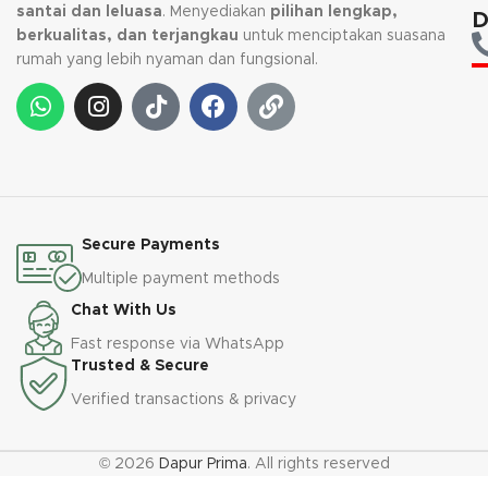
kembali, jika request warna tidak
tersedia.
santai dan leluasa
. Menyediakan
pilihan lengkap,
D
tersedia.
berkualitas, dan terjangkau
untuk menciptakan suasana
rumah yang lebih nyaman dan fungsional.
Secure Payments
Multiple payment methods
Chat With Us
Fast response via WhatsApp
Trusted & Secure
Verified transactions & privacy
© 2026
Dapur Prima
. All rights reserved