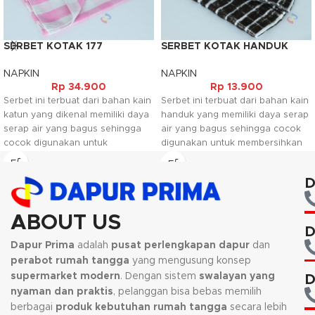
SERBET KOTAK 177
SERBET KOTAK HANDUK
PALAPA
NAPKIN
NAPKIN
Rp
34.900
Rp
13.900
Serbet ini terbuat dari bahan kain
Serbet ini terbuat dari bahan kain
katun yang dikenal memiliki daya
handuk yang memiliki daya serap
serap air yang bagus sehingga
air yang bagus sehingga cocok
cocok digunakan untuk
digunakan untuk membersihkan
membersihkan piring, lap tangan
piring, lap tangan maupun untuk
maupun untuk keperluan rumah
keperluan rumah tangga lainnya.
D
tangga lainnya. Untuk
Untuk pemakaiannya juga bisa
pemakaiannya juga bisa
digunakan dimana saja seperti
digunakan dimana saja seperti
rumah makan, restaurant dan lain
ABOUT US
rumah makan, restaurant dan lain
sebagainya. Serbet ini juga
D
sebagainya. Serbet ini juga
mudah dibersihkan dan dicuci
Dapur Prima
adalah
pusat perlengkapan dapur
dan
mudah dibersihkan dan dicuci
sehingga bisa digunakan
perabot rumah tangga
yang mengusung konsep
sehingga bisa digunakan
berulang ulang.
supermarket modern
. Dengan sistem
swalayan yang
D
berulang ulang.
Kami akan menghubungi Anda
nyaman dan praktis
, pelanggan bisa bebas memilih
Kami akan menghubungi Anda
kembali, jika request warna tidak
berbagai
produk kebutuhan rumah tangga
secara lebih