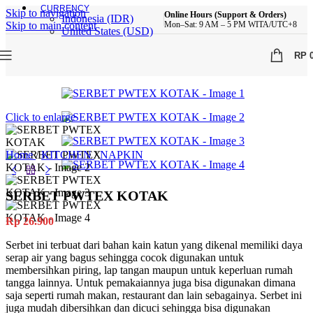
CURRENCY
Skip to navigation
Online Hours (Support & Orders)
Indonesia (IDR)
Skip to main content
Mon–Sat: 9 AM – 5 PM WITA/UTC+8
United States (USD)
RP
Click to enlarge
Home
/
KITCHEN
/
NAPKIN
SERBET PWTEX KOTAK
Rp
26.900
Serbet ini terbuat dari bahan kain katun yang dikenal memiliki daya
serap air yang bagus sehingga cocok digunakan untuk
membersihkan piring, lap tangan maupun untuk keperluan rumah
tangga lainnya. Untuk pemakaiannya juga bisa digunakan dimana
saja seperti rumah makan, restaurant dan lain sebagainya. Serbet ini
juga mudah dibersihkan dan dicuci sehingga bisa digunakan