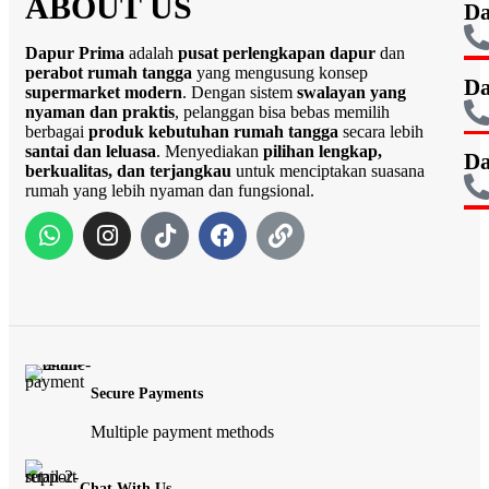
ABOUT US
Da
Dapur Prima
adalah
pusat perlengkapan dapur
dan
perabot rumah tangga
yang mengusung konsep
Da
supermarket modern
. Dengan sistem
swalayan yang
nyaman dan praktis
, pelanggan bisa bebas memilih
berbagai
produk kebutuhan rumah tangga
secara lebih
santai dan leluasa
. Menyediakan
pilihan lengkap,
Da
berkualitas, dan terjangkau
untuk menciptakan suasana
rumah yang lebih nyaman dan fungsional.
Secure Payments
Multiple payment methods
Chat With Us