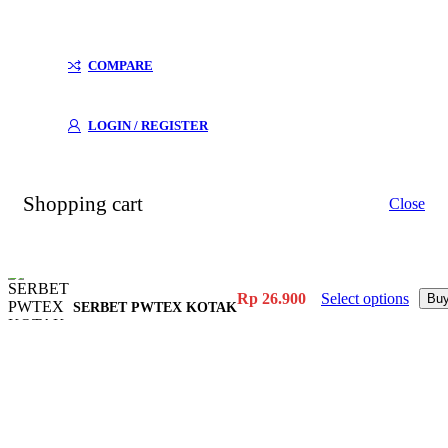
COMPARE
LOGIN / REGISTER
Shopping cart
Close
Rp
26.900
Select options
Bu
SERBET PWTEX KOTAK