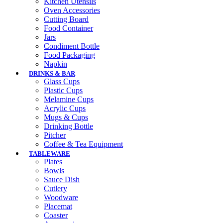
Kitchen Utensils
Oven Accessories
Cutting Board
Food Container
Jars
Condiment Bottle
Food Packaging
Napkin
DRINKS & BAR
Glass Cups
Plastic Cups
Melamine Cups
Acrylic Cups
Mugs & Cups
Drinking Bottle
Pitcher
Coffee & Tea Equipment
TABLEWARE
Plates
Bowls
Sauce Dish
Cutlery
Woodware
Placemat
Coaster