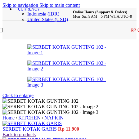
Skip to navigation
Skip to main content
CURRENCY
Online Hours (Support & Orders)
Indonesia (IDR)
Mon–Sat: 9 AM – 5 PM WITA/UTC+8
United States (USD)
RP
Click to enlarge
Home
/
KITCHEN
/
NAPKIN
SERBET KOTAK GARIS
Rp
11.900
Back to products