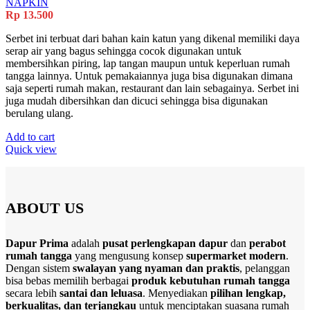
NAPKIN
Rp
13.500
Serbet ini terbuat dari bahan kain katun yang dikenal memiliki daya
serap air yang bagus sehingga cocok digunakan untuk
membersihkan piring, lap tangan maupun untuk keperluan rumah
tangga lainnya. Untuk pemakaiannya juga bisa digunakan dimana
saja seperti rumah makan, restaurant dan lain sebagainya. Serbet ini
juga mudah dibersihkan dan dicuci sehingga bisa digunakan
berulang ulang.
Add to cart
Quick view
ABOUT US
Dapur Prima
adalah
pusat perlengkapan dapur
dan
perabot
rumah tangga
yang mengusung konsep
supermarket modern
.
Dengan sistem
swalayan yang nyaman dan praktis
, pelanggan
bisa bebas memilih berbagai
produk kebutuhan rumah tangga
secara lebih
santai dan leluasa
. Menyediakan
pilihan lengkap,
berkualitas, dan terjangkau
untuk menciptakan suasana rumah