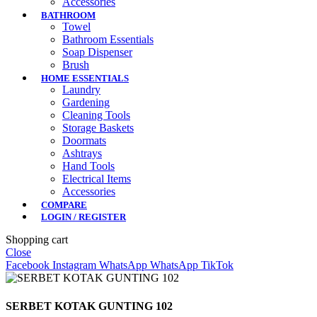
Accessories
BATHROOM
Towel
Bathroom Essentials
Soap Dispenser
Brush
HOME ESSENTIALS
Laundry
Gardening
Cleaning Tools
Storage Baskets
Doormats
Ashtrays
Hand Tools
Electrical Items
Accessories
COMPARE
LOGIN / REGISTER
Shopping cart
Close
Facebook
Instagram
WhatsApp
WhatsApp
TikTok
SERBET KOTAK GUNTING 102